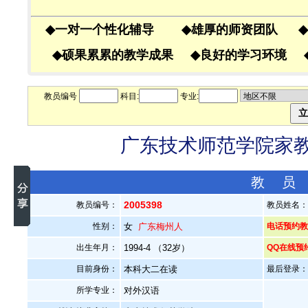
◆
一对一个性化辅导
◆
雄厚的师资团队
◆
◆
硕果累累的教学成果
◆
良好的学习环境
教员编号
科目:
专业:
广东技术师范学院家教老
教 员
2005398
教员编号：
教员姓名
性别：
女
广东梅州人
电话预约教员
出生年月：
1994-4 （32岁）
QQ在线预
目前身份：
本科大二在读
最后登录：20
所学专业：
对外汉语