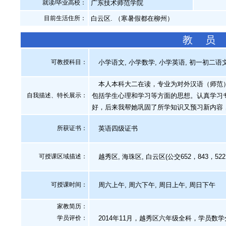
就读/毕业高校：
广东技术师范学院
目前生活住所：
白云区. （寒暑假都在柳州）
教 员
可教授科目：
小学语文, 小学数学, 小学英语, 初一初二语文
本人本科大二在读，专业为对外汉语（师范）
自我描述、特长展示
：
包括学生心理和学习等方面的思想。认真学习
好，后来我帮她巩固了所学知识又预习新内容
所获证书
：
英语四级证书
可授课区域描述：
越秀区, 海珠区, 白云区(公交652，843，522
可授课时间：
周六上午, 周六下午, 周日上午, 周日下午
家教简历：
学员评价：
2014年11月，越秀区六年级全科，学员数学分