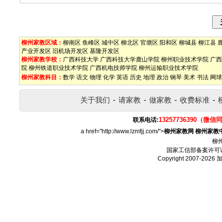
柳州家教区域：
柳南区
鱼峰区
城中区
柳北区
官塘区
阳和区
柳城县
柳江县
产业开发区
旧机场开发区
基隆开发区
柳州家教学校：
广西科技大学
广西科技大学鹿山学院
柳州职业技术学院
广西
院
柳州铁道职业技术学院
广西机电技师学院
柳州运输职业技术学院
柳州家教科目：
数学
语文
物理
化学
英语
历史
地理
政治
钢琴
美术
书法
网球
关于我们
-
请家教
-
做家教
-
收费标准
-
13257736390（微信
联系电话:
a href="http://www.lzmfjj.com/">
柳州家教网
柳州家教
柳
国家工信部备案许可
Copyright 2007-2026