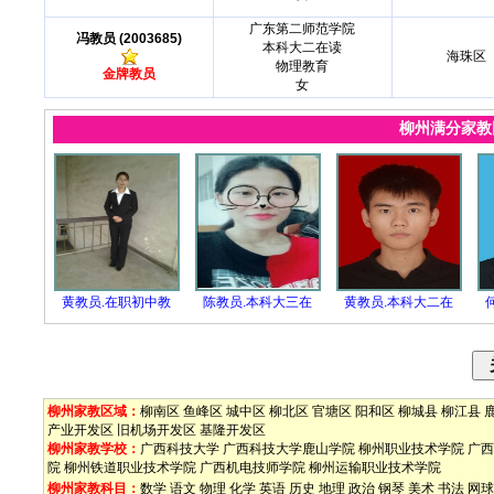
广东第二师范学院
冯教员 (2003685)
本科大二在读
海珠区
物理教育
金牌教员
女
柳州满分家
黄教员.在职初中教
陈教员.本科大三在
黄教员.本科大二在
柳州家教区域：
柳南区
鱼峰区
城中区
柳北区
官塘区
阳和区
柳城县
柳江县
产业开发区
旧机场开发区
基隆开发区
柳州家教学校：
广西科技大学
广西科技大学鹿山学院
柳州职业技术学院
广西
院
柳州铁道职业技术学院
广西机电技师学院
柳州运输职业技术学院
柳州家教科目：
数学
语文
物理
化学
英语
历史
地理
政治
钢琴
美术
书法
网球