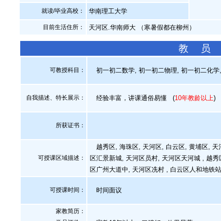
就读/毕业高校：
华南理工大学
目前生活住所：
天河区.华南师大 （寒暑假都在柳州）
教 员
可教授科目：
初一初二数学, 初一初二物理, 初一初二化学, 
自我描述、特长展示
：
经验丰富，讲课通俗易懂
(
10年教龄以上
)
所获证书
：
越秀区, 海珠区, 天河区, 白云区, 黄埔区, 
可授课区域描述：
区汇景新城, 天河区员村, 天河区天河城 , 越秀
区广州大道中, 天河区冼村 , 白云区人和地铁站
可授课时间：
时间面议
家教简历：