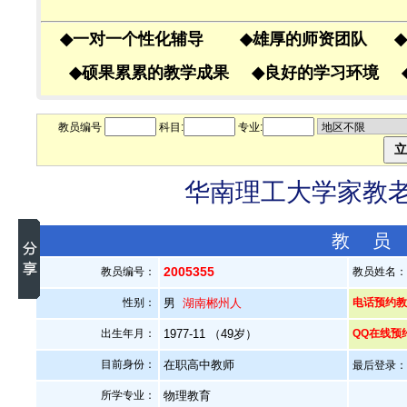
◆
一对一个性化辅导
◆
雄厚的师资团队
◆
◆
硕果累累的教学成果
◆
良好的学习环境
教员编号
科目:
专业:
华南理工大学家教老师
教 员
2005355
教员编号：
教员姓名
性别：
男
湖南郴州人
电话预约教员
出生年月：
1977-11 （49岁）
QQ在线预
目前身份：
在职高中教师
最后登录：20
所学专业：
物理教育