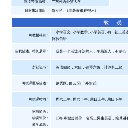
就读/毕业高校：
广东外语外贸大学
目前生活住所：
白云区. （寒暑假都在柳州）
教 员
小学语文, 小学数学, 小学英语, 初一初二英语
可教授科目：
阿拉伯语
自我描述、特长展示
：
我是一个活泼开朗的人，平易近人，有耐心
所获证书
：
英语四级，六级，钢琴六级，计算机二级
可授课区域描述：
越秀区, 白云区(广外附近)
可授课时间：
周六上午, 周六下午, 周日上午, 周日下午
家教简历：
学员评价：
13年寒假曾辅导一名高二男生英语，给其讲
教学成果：