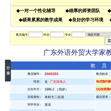
◆
一对一个性化辅导
◆
雄厚的师资团队
◆
◆
硕果累累的教学成果
◆
良好的学习环境
教员编号
科目:
专业:
广东外语外贸大学家教老
教 员
2005353
教员编号：
教员姓名
性别：
女
广东珠海人
电话预约教员
出生年月：
1996-2 （30岁）
QQ在线预
目前身份：
本科大二在读
最后登录：20
所学专业：
英语