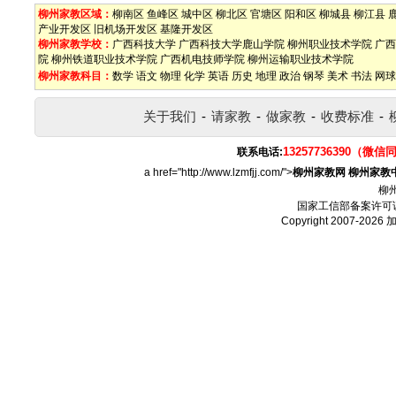
柳州家教区域：
柳南区
鱼峰区
城中区
柳北区
官塘区
阳和区
柳城县
柳江县
产业开发区
旧机场开发区
基隆开发区
柳州家教学校：
广西科技大学
广西科技大学鹿山学院
柳州职业技术学院
广西
院
柳州铁道职业技术学院
广西机电技师学院
柳州运输职业技术学院
柳州家教科目：
数学
语文
物理
化学
英语
历史
地理
政治
钢琴
美术
书法
网球
关于我们
-
请家教
-
做家教
-
收费标准
-
13257736390（微信
联系电话:
a href="http://www.lzmfjj.com/">
柳州家教网
柳州家教
柳
国家工信部备案许可
Copyright 2007-2026