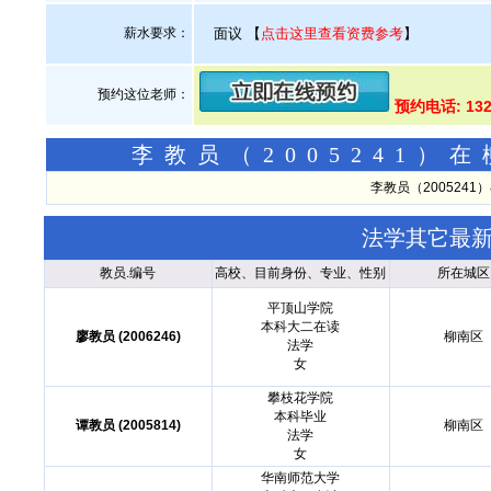
薪水要求：
面议
【
点击这里查看资费参考
】
预约这位老师：
预约电话: 13
李教员（2005241
李教员（200524
法学其它最
教员.编号
高校、目前身份、专业、性别
所在城区
平顶山学院
本科大二在读
廖教员 (2006246)
柳南区
法学
女
攀枝花学院
本科毕业
谭教员 (2005814)
柳南区
法学
女
华南师范大学