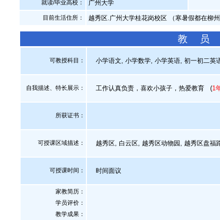
就读/毕业高校：
广州大学
目前生活住所：
越秀区.广州大学桂花岗校区 （寒暑假都在柳
教 员
可教授科目：
小学语文, 小学数学, 小学英语, 初一初二英语
自我描述、特长展示
：
工作认真负责，喜欢小孩子，热爱教育
(
1
所获证书
：
可授课区域描述：
越秀区, 白云区, 越秀区动物园, 越秀区盘福
可授课时间：
时间面议
家教简历：
学员评价：
教学成果：