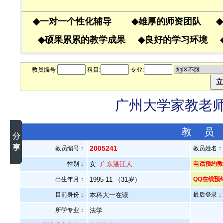
◆
一对一个性化辅导
◆
雄厚的师资团队
◆
◆
硕果累累的教学成果
◆
良好的学习环境
教员编号
科目:
专业:
广州大学家教老师—
教 员
2005241
教员编号：
教员姓名
性别：
女
广东湛江人
电话预约教员
出生年月：
1995-11 （31岁）
QQ在线预
目前身份：
本科大一在读
最后登录：20
所学专业：
法学