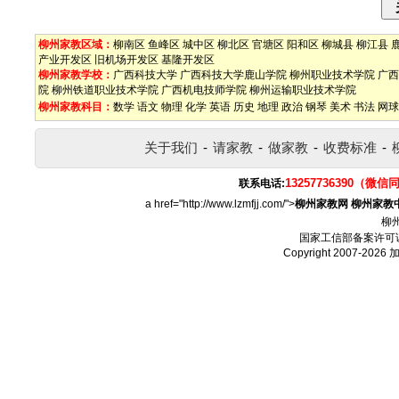
柳州家教区域：
柳南区
鱼峰区
城中区
柳北区
官塘区
阳和区
柳城县
柳江县
产业开发区
旧机场开发区
基隆开发区
柳州家教学校：
广西科技大学
广西科技大学鹿山学院
柳州职业技术学院
广西
院
柳州铁道职业技术学院
广西机电技师学院
柳州运输职业技术学院
柳州家教科目：
数学
语文
物理
化学
英语
历史
地理
政治
钢琴
美术
书法
网球
关于我们
-
请家教
-
做家教
-
收费标准
-
13257736390（微信
联系电话:
a href="http://www.lzmfjj.com/">
柳州家教网
柳州家教
柳
国家工信部备案许可
Copyright 2007-2026