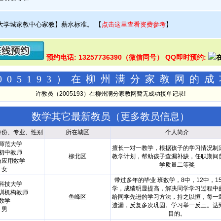
大学城家教中心家教】薪水标准。
【
点击这里查看资费参考
】
预约电话: 13257736390（微信同号） QQ即时预约:
005193）在柳州满分家教网的
许教员（2005193）在柳州满分家教网暂无成功接单记录!
数学其它最新教员（
更多教员信息
）
身份、专业、性别
所在城区
个人简介
师范大学
擅长一对一教学，根据孩子的学习情况制
初中教师
柳北区
教学计划，帮助孩子查漏补缺，任职期间
与应用数学
学质量二等奖
女
带过多年的毕业 班数学，8中，12中，1
科技大学
学，成绩明显提高，解决同学学习过程中
训机构教师
鱼峰区
给同学先进的学习方法，持之以恒，每一
数学
遗漏，反复多次巩固。学习举一反三。达
男
目的。