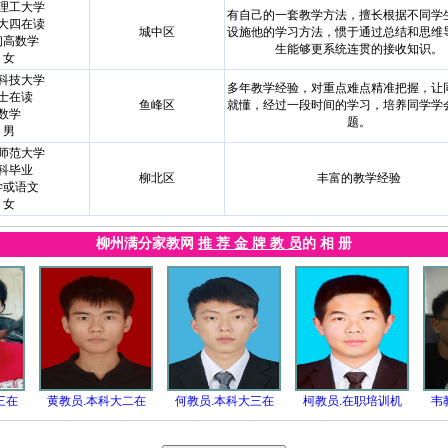
理工大学
有自己的一套教学方法，擅长根据不同学
大四在读
城中区
设施他的学习方法，惯于通过总结和思维
初高数学
生能够更系统连贯的接收知识。
女
科技大学
多年教学经验，对重点难点精准把握，让
士在读
鱼峰区
就懂，经过一段时间的学习，培养同学学
数学
题。
男
师范大学
科毕业
柳北区
丰富的教学经验
学或语文
女
柳州满分家教网
推 荐 金 牌 教 员
的 相 册
三在
黄教员.本科大二在
何教员.本科大三在
柯教员.在职培训机
韦