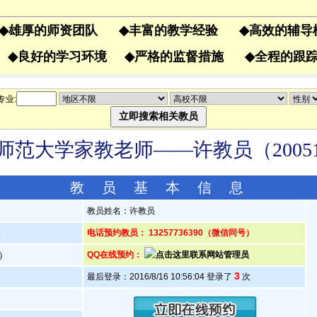
◆
雄厚的师资团队
◆
丰富的教学经验
◆
高效的辅
果
◆
良好的学习环境
◆
严格的监督措施
◆
全程的
专业:
师范大学家教老师——许教员（20051
教 员 基 本 信 息
教员姓名：许教员
人
电话预约教员： 13257736390（微信同号）
岁）
QQ在线预约：
3
最后登录：2016/8/16 10:56:04 登录了
次