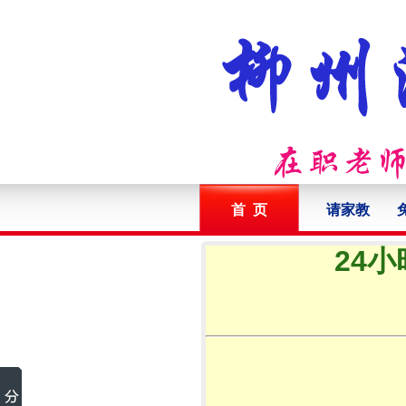
首 页
请家教
24小