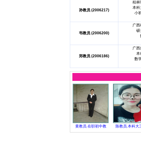
桂林
本科
孙教员 (2006217)
小
广西
硕
韦教员 (2006200)
广西
本
郑教员 (2006186)
数
黄教员.在职初中教
陈教员.本科大