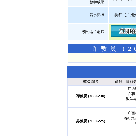
教学成果：
薪水要求：
执行【广州
预约这位老师：
许教员（2
教员.编号
高校、目前
广西
在职
谭教员 (2006238)
数学
广西
在职培
苏教员 (2006225)