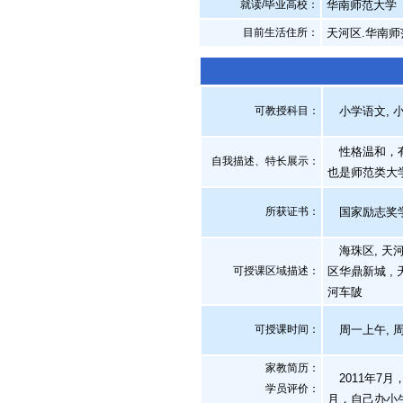
就读/毕业高校：
华南师范大学
目前生活住所：
天河区.华南
可教授科目：
小学语文, 小
性格温和，有
自我描述、特长展示
：
也是师范类大
所获证书
：
国家励志奖
海珠区, 天河
可授课区域描述：
区华鼎新城 , 
河车陂
可授课时间：
周一上午, 
家教简历：
2011年7月
学员评价：
月，自己办小