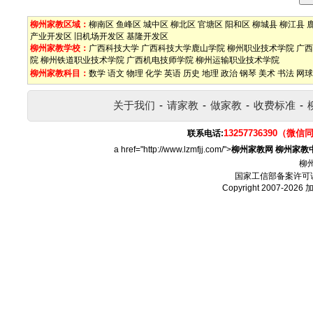
柳州家教区域：
柳南区
鱼峰区
城中区
柳北区
官塘区
阳和区
柳城县
柳江县
产业开发区
旧机场开发区
基隆开发区
柳州家教学校：
广西科技大学
广西科技大学鹿山学院
柳州职业技术学院
广西
院
柳州铁道职业技术学院
广西机电技师学院
柳州运输职业技术学院
柳州家教科目：
数学
语文
物理
化学
英语
历史
地理
政治
钢琴
美术
书法
网球
关于我们
-
请家教
-
做家教
-
收费标准
-
13257736390（微信
联系电话:
a href="http://www.lzmfjj.com/">
柳州家教网
柳州家教
柳
国家工信部备案许可
Copyright 2007-2026