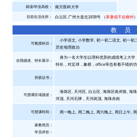
就读/毕业高校：
南方医科大学
目前生活住所：
白云区.广州大道北1838号 （
寒暑假不在柳州
教 员
小学语文, 小学数学, 初一初二语文, 初一初二数
可教授科目：
历史地理政治
身为一名大学生以理科优异的成绩考上大学，
自我描述、特长展示
：
特长，对足球，象棋，office等也有着不错的
所获证书
：
海珠区, 天河区, 白云区, 海珠区南岸路, 海
可授课区域描述：
河顶, 天河石牌 , 天河岗顶, 海珠赤岗
可授课时间：
周一晚上, 周二晚上, 周六晚上, 周日上午, 
家教简历：
学员评价：