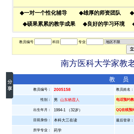
◆
一对一个性化辅导
◆
雄厚的师资团队
◆
◆
硕果累累的教学成果
◆
良好的学习环境
教员编号
科目:
专业:
南方医科大学家教老师
教 员
2005158
教员编号：
教员姓名
性别：
男
山东栖霞人
电话预约教员
出生年月：
1994-1 （32岁）
QQ在线预
目前身份：
本科大三在读
最后登录：20
所学专业：
药学