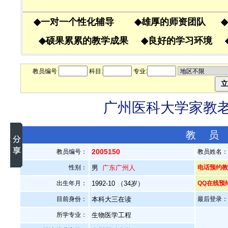
◆
一对一个性化辅导
◆
雄厚的师资团队
◆
◆
硕果累累的教学成果
◆
良好的学习环境
教员编号
科目:
专业:
广州医科大学家教老师
教 员
2005150
教员编号：
教员姓名
性别：
男
广东广州人
电话预约教员
出生年月：
1992-10 （34岁）
QQ在线预
目前身份：
本科大三在读
最后登录：20
所学专业：
生物医学工程