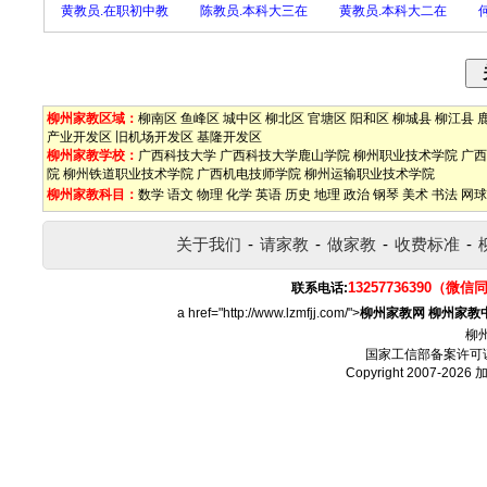
黄教员.在职初中教
陈教员.本科大三在
黄教员.本科大二在
柳州家教区域：
柳南区
鱼峰区
城中区
柳北区
官塘区
阳和区
柳城县
柳江县
产业开发区
旧机场开发区
基隆开发区
柳州家教学校：
广西科技大学
广西科技大学鹿山学院
柳州职业技术学院
广西
院
柳州铁道职业技术学院
广西机电技师学院
柳州运输职业技术学院
柳州家教科目：
数学
语文
物理
化学
英语
历史
地理
政治
钢琴
美术
书法
网球
关于我们
-
请家教
-
做家教
-
收费标准
-
13257736390（微信
联系电话:
a href="http://www.lzmfjj.com/">
柳州家教网
柳州家教
柳
国家工信部备案许可
Copyright 2007-2026