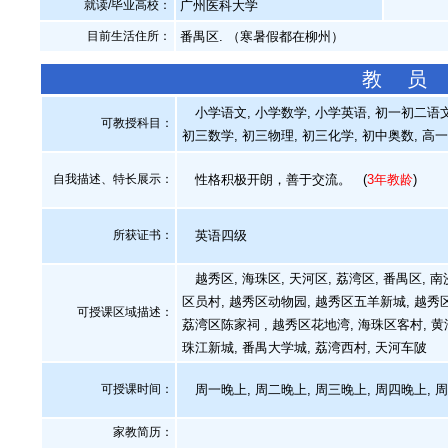
就读/毕业高校：
广州医科大学
目前生活住所：
番禺区. （寒暑假都在柳州）
教 员
小学语文, 小学数学, 小学英语, 初一初二语文
可教授科目：
初三数学, 初三物理, 初三化学, 初中奥数, 高
自我描述、特长展示
：
性格积极开朗，善于交流。
(
3年教龄
)
所获证书
：
英语四级
越秀区, 海珠区, 天河区, 荔湾区, 番禺区, 南
区员村, 越秀区动物园, 越秀区五羊新城, 越秀区
可授课区域描述：
荔湾区陈家祠 , 越秀区花地湾, 海珠区客村, 黄
珠江新城, 番禺大学城, 荔湾西村, 天河车陂
可授课时间：
周一晚上, 周二晚上, 周三晚上, 周四晚上, 
家教简历：