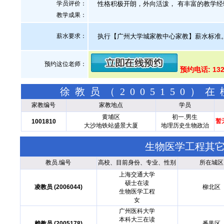
学员评价：
性格积极开朗，外向活泼， 有丰富的教学经
教学成果：
薪水要求：
执行【广州大学城家教中心家教】薪水标准
预约这位老师：
预约电话: 13
徐教员（2005150
家教编号
家教地点
学员
黄埔区
初一.男生
暂
1001810
大沙地铁站盛景大厦
地理历史生物政治
生物医学工程其
教员.编号
高校、目前身份、专业、性别
所在城区
上海交通大学
硕士在读
凌教员 (2006044)
柳北区
生物医学工程
女
广州医科大学
本科大三在读
赖教员 (2005178)
番禺区