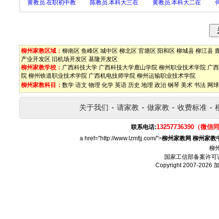
黄教员.在职初中教
陈教员.本科大三在
黄教员.本科大二在
柳州家教区域：
柳南区
鱼峰区
城中区
柳北区
官塘区
阳和区
柳城县
柳江县
产业开发区
旧机场开发区
基隆开发区
柳州家教学校：
广西科技大学
广西科技大学鹿山学院
柳州职业技术学院
广西
院
柳州铁道职业技术学院
广西机电技师学院
柳州运输职业技术学院
柳州家教科目：
数学
语文
物理
化学
英语
历史
地理
政治
钢琴
美术
书法
网球
关于我们
-
请家教
-
做家教
-
收费标准
-
13257736390（微信
联系电话:
a href="http://www.lzmfjj.com/">
柳州家教网
柳州家教
柳
国家工信部备案许可
Copyright 2007-2026