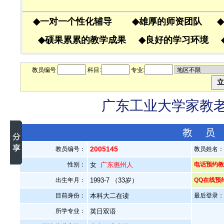
◆
一对一个性化辅导
◆
雄厚的师资团队
◆
◆
硕果累累的教学成果
◆
良好的学习环境
教员编号
科目:
专业:
广东工业大学家教老师
教 员
2005145
教员编号：
教员姓名
性别：
女
广东惠州人
电话预约教员
出生年月：
1993-7 （33岁）
QQ在线预
目前身份：
本科大二在读
最后登录：20
所学专业：
英日双语