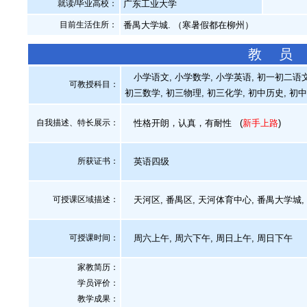
就读/毕业高校：
广东工业大学
目前生活住所：
番禺大学城. （寒暑假都在柳州）
教 员
小学语文, 小学数学, 小学英语, 初一初二语文
可教授科目：
初三数学, 初三物理, 初三化学, 初中历史, 初
自我描述、特长展示
：
性格开朗，认真，有耐性
(
新手上路
)
所获证书
：
英语四级
可授课区域描述：
天河区, 番禺区, 天河体育中心, 番禺大学城,
可授课时间：
周六上午, 周六下午, 周日上午, 周日下午
家教简历：
学员评价：
教学成果：