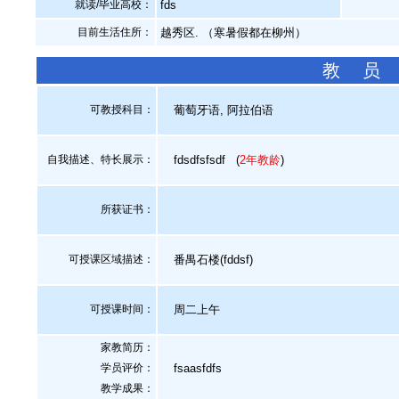
就读/毕业高校：
fds
目前生活住所：
越秀区. （寒暑假都在柳州）
教 员
可教授科目：
葡萄牙语, 阿拉伯语
自我描述、特长展示
：
fdsdfsfsdf
(
2年教龄
)
所获证书
：
可授课区域描述：
番禺石楼(fddsf)
可授课时间：
周二上午
家教简历：
学员评价：
fsaasfdfs
教学成果：