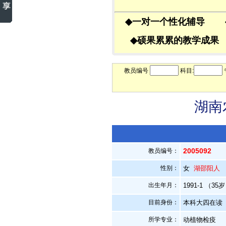
◆
一对一个性化辅导
◆
硕果累累的教学成
教员编号
科目:
湖南
2005092
教员编号：
性别：
女
湖邵阳人
出生年月：
1991-1 （35
目前身份：
本科大四在读
所学专业：
动植物检疫