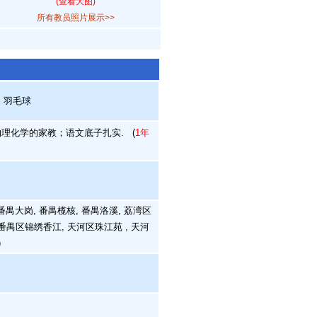
(查看大图)
所有教员照片展示>>
, 羽毛球
理化学的家教；语文底子扎实.
(
1年
番禺大岗, 番禺榄核, 番禺洛溪, 荔湾区
 番禺区锦绣香江, 天河区珠江苑 , 天河
)