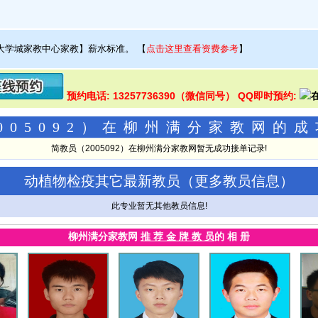
大学城家教中心家教】薪水标准。
【
点击这里查看资费参考
】
预约电话: 13257736390（微信同号） QQ即时预约:
005092）在柳州满分家教网的
简教员（2005092）在柳州满分家教网暂无成功接单记录!
动植物检疫其它最新教员（
更多教员信息
）
此专业暂无其他教员信息!
柳州满分家教网
推 荐 金 牌 教 员
的 相 册