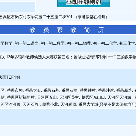
番禺区石岗东村东华花园二十五座二梯701 （寒暑假都在柳州）
教 员 家 教 简 历
学数学, 初一初二语文, 初一初二数学, 初一初二物理, 初一初二化学, 初三化学
方13年多语种教师候选人大赛获第三名；曾做过湖南邵阳初中一二三的数学物
TEF444
, 番禺市桥, 番禺大石, 番禺石基, 番禺石楼, 番禺钟村, 番禺沙湾, 番禺新造, 
站, 番禺区祈福新村, 天河区五山, 天河区员村, 越秀区东山口, 天河区天河城 ,
天河区沙河顶, 天河石牌 , 越秀小北, 天河岗顶, 番禺大学城(只要不是太偏僻均可