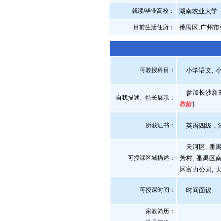
就读/毕业高校：
湖南农业大学
目前生活住所：
番禺区.广州市
可教授科目：
小学语文, 小
参加长沙新东
自我描述、特长展示
：
教龄
)
所获证书
：
英语四级，法语
天河区, 番禺区
可授课区域描述：
芳村, 番禺区南
区富力公园, 
可授课时间：
时间面议
家教简历：