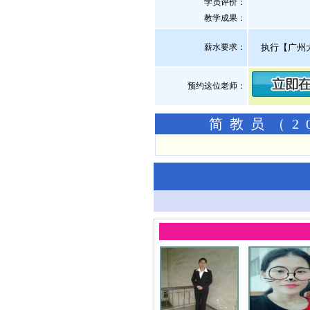
学员评价：
教学成果：
薪水要求：
执行【广州
预约这位老师：
简教员（2