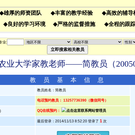
◆
雄厚的师资团队
◆
丰富的教学经验
◆
高效的辅
果
◆
良好的学习环境
◆
严格的监督措施
◆
全程的
专业:
农业大学家教老师——简教员（20050
教 员 基 本 信 息
教员姓名：简教员
电话预约教员： 13257736390（微信同号）
岁）
QQ在线预约：
1
最后登录：2014/11/13 8:52:20 登录了
次