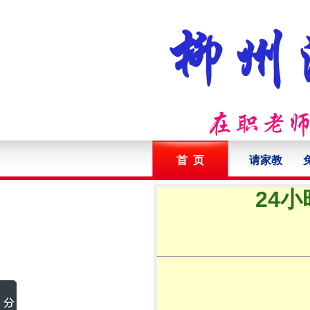
首 页
请家教
24小