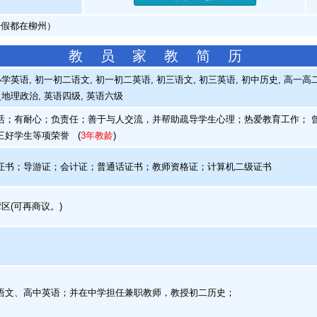
暑假都在柳州）
教 员 家 教 简 历
学英语, 初一初二语文, 初一初二英语, 初三语文, 初三英语, 初中历史, 高一高二
史地理政治, 英语四级, 英语六级
；有耐心；负责任；善于与人交流，并帮助疏导学生心理；热爱教育工作； 
三好学生等项荣誉
(
3年教龄
)
书；导游证；会计证；普通话证书；教师资格证；计算机二级证书
区(可再商议。)
文、高中英语；并在中学担任兼职教师，教授初二历史；