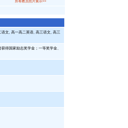
所有教员照片展示>>
语文, 高一高二英语, 高三语文, 高三
曾获得国家励志奖学金；一等奖学金、