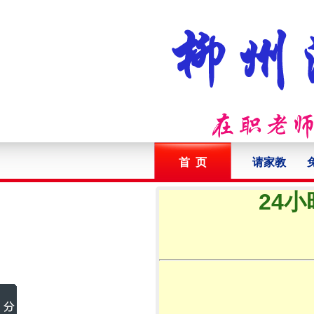
首 页
请家教
24小