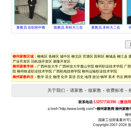
黄教员.在职初中教
陈教员.本科大三在
黄教员.本科大二在
柳州家教区域：
柳南区
鱼峰区
城中区
柳北区
官塘区
阳和区
柳城县
柳江县
产业开发区
旧机场开发区
基隆开发区
柳州家教学校：
广西科技大学
广西科技大学鹿山学院
柳州职业技术学院
广西
院
柳州铁道职业技术学院
广西机电技师学院
柳州运输职业技术学院
柳州家教科目：
数学
语文
物理
化学
英语
历史
地理
政治
钢琴
美术
书法
网球
关于我们
-
请家教
-
做家教
-
收费标准
-
13257736390（微信
联系电话:
a href="http://www.lzmfjj.com/">
柳州家教网
柳州家教
柳
国家工信部备案许可
Copyright 2007-2026