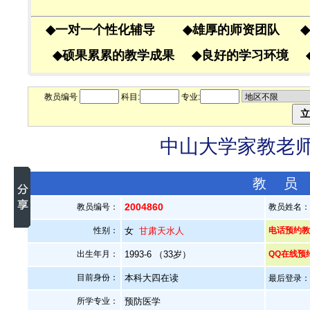
◆
一对一个性化辅导
◆
雄厚的师资团队
◆
◆
硕果累累的教学成果
◆
良好的学习环境
教员编号
科目:
专业:
中山大学家教老师—
教 员
2004860
教员编号：
教员姓名
性别：
女
甘肃天水人
电话预约教员
出生年月：
1993-6 （33岁）
QQ在线预
目前身份：
本科大四在读
最后登录：20
所学专业：
预防医学