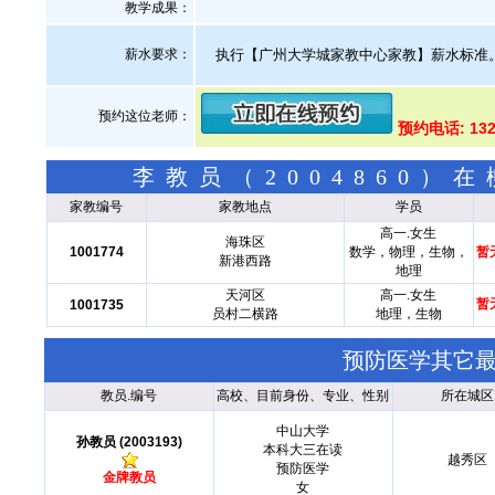
教学成果：
薪水要求：
执行【广州大学城家教中心家教】薪水标准
预约这位老师：
预约电话: 13
李教员（2004860
家教编号
家教地点
学员
高一.女生
海珠区
1001774
数学，物理，生物，
暂
新港西路
地理
天河区
高一.女生
暂
1001735
员村二横路
地理，生物
预防医学其它
教员.编号
高校、目前身份、专业、性别
所在城区
中山大学
孙教员 (2003193)
本科大三在读
越秀区
预防医学
金牌教员
女