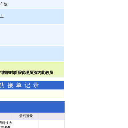
河车陂
晚上
成功接单记录
最后登录
西科技大
；高考数