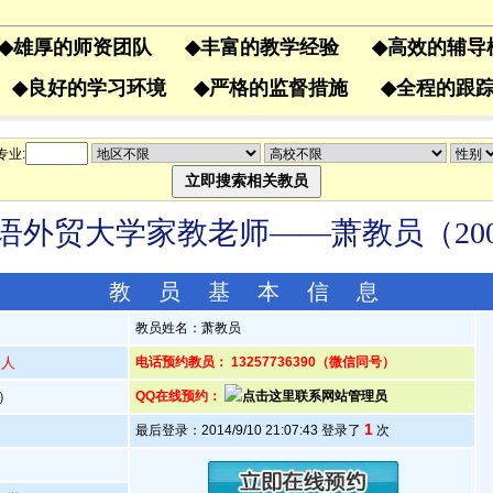
◆
雄厚的师资团队
◆
丰富的教学经验
◆
高效的辅
果
◆
良好的学习环境
◆
严格的监督措施
◆
全程的
专业:
语外贸大学家教老师——萧教员（2004
教 员 基 本 信 息
教员姓名：萧教员
州人
电话预约教员： 13257736390（微信同号）
岁）
QQ在线预约：
1
最后登录：2014/9/10 21:07:43 登录了
次