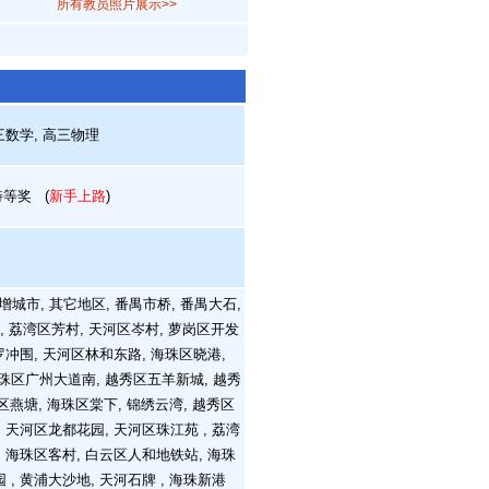
所有教员照片展示>>
三数学, 高三物理
特等奖
(
新手上路
)
 增城市, 其它地区, 番禺市桥, 番禺大石,
溪, 荔湾区芳村, 天河区岑村, 萝岗区开发
罗冲围, 天河区林和东路, 海珠区晓港,
海珠区广州大道南, 越秀区五羊新城, 越秀
区燕塘, 海珠区棠下, 锦绣云湾, 越秀区
 天河区龙都花园, 天河区珠江苑 , 荔湾
, 海珠区客村, 白云区人和地铁站, 海珠
, 黄浦大沙地, 天河石牌 , 海珠新港