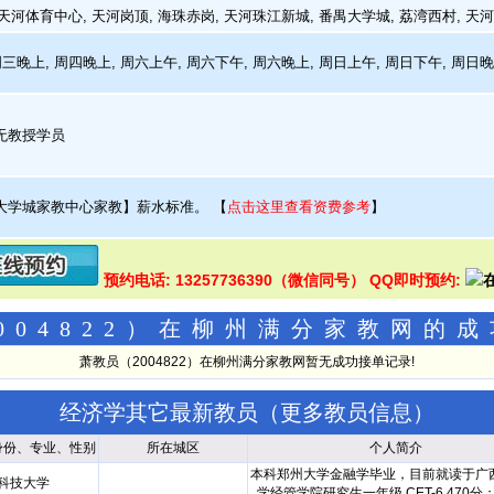
 天河体育中心, 天河岗顶, 海珠赤岗, 天河珠江新城, 番禺大学城, 荔湾西村, 天
周三晚上, 周四晚上, 周六上午, 周六下午, 周六晚上, 周日上午, 周日下午, 周日
无教授学员
大学城家教中心家教】薪水标准。
【
点击这里查看资费参考
】
预约电话: 13257736390（微信同号） QQ即时预约:
004822）在柳州满分家教网的
萧教员（2004822）在柳州满分家教网暂无成功接单记录!
经济学其它最新教员（
更多教员信息
）
身份、专业、性别
所在城区
个人简介
本科郑州大学金融学毕业，目前就读于广
科技大学
学经管学院研究生一年级 CET-6 470分