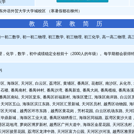
大学
广东外语外贸大学大学城校区 （寒暑假都在柳州）
教 员 家 教 简 历
一初二数学, 初一初二物理, 初三数学, 初三物理, 初三化学, 高一高二物理, 高
，化学，数学，初中成绩稳定全校前十（2000人的年级）。每学期都会获得
书
, 海珠区, 天河区, 白云区, 荔湾区, 黄埔区, 番禺区, 花都区, 南沙区, 从化市,
石楼, 番禺南村, 番禺钟村, 番禺沙湾, 番禺新造, 番禺大岗, 番禺榄核, 番禺洛
, 番禺区南站, 天河区棠东, 番禺区祈福新村, 海珠区鹭江, 海珠区南岸路, 白云区
 天河区五山, 海珠区滨江东路, 天河区汇景新城, 天河区员村, 越秀区动物园, 
区天河城 , 越秀区环市东路 , 越秀区黄花岗 , 芳村花园, 白云区机场东路, 天河
区华鼎新城 , 海珠区工业大道, 番禺区锦绣香江, 海珠区同福路, 荔湾区黄沙大道 ,
越秀区花地湾, 萝岗区博罗新村, 越秀区广州大道中, 海珠区金星花园, 天河区冼村 
 天河区骏景花园, 荔湾区龙津中路, 天河区富力公园, 天河区沙河顶, 越秀区雅景园 