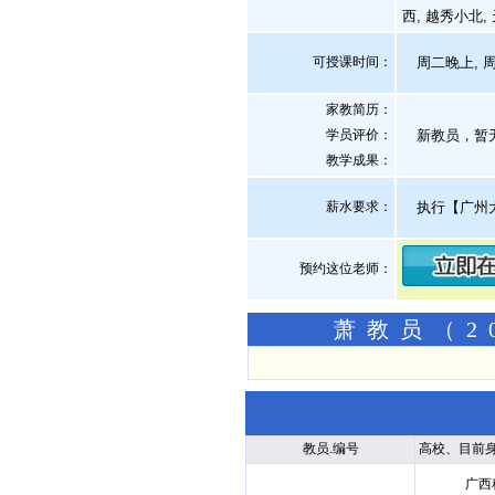
西, 越秀小北,
可授课时间：
周二晚上, 
家教简历：
学员评价：
新教员，暂
教学成果：
薪水要求：
执行【广州
预约这位老师：
萧教员（2
教员.编号
高校、目前
广西