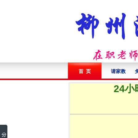
首 页
请家教
24小