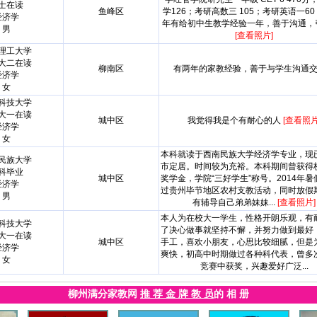
士在读
鱼峰区
学126；考研高数三 105；考研英语一60；
经济学
年有给初中生教学经验一年，善于沟通，引导
男
[查看照片]
理工大学
大二在读
柳南区
有两年的家教经验，善于与学生沟通
经济学
女
科技大学
大一在读
城中区
我觉得我是个有耐心的人
[查看照片
经济学
女
本科就读于西南民族大学经济学专业，现
民族大学
市定居。时间较为充裕。本科期间曾获得
科毕业
城中区
奖学金，学院“三好学生”称号。2014年
经济学
过贵州毕节地区农村支教活动，同时放假
男
有辅导自己弟弟妹妹...
[查看照片]
本人为在校大一学生，性格开朗乐观，有
科技大学
了决心做事就坚持不懈，并努力做到最好
大一在读
城中区
手工，喜欢小朋友，心思比较细腻，但是
经济学
爽快，初高中时期做过各种科代表，曾多
女
竞赛中获奖，兴趣爱好广泛...
柳州满分家教网
推 荐 金 牌 教 员
的 相 册