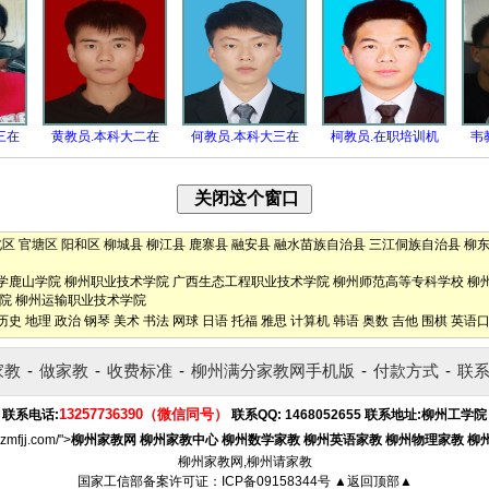
三在
黄教员.本科大二在
何教员.本科大三在
柯教员.在职培训机
韦
北区
官塘区
阳和区
柳城县
柳江县
鹿寨县
融安县
融水苗族自治县
三江侗族自治县
柳
学鹿山学院
柳州职业技术学院
广西生态工程职业技术学院
柳州师范高等专科学校
柳
院
柳州运输职业技术学院
历史
地理
政治
钢琴
美术
书法
网球
日语
托福
雅思
计算机
韩语
奥数
吉他
围棋
英语
家教
-
做家教
-
收费标准
-
柳州满分家教网手机版
-
付款方式
-
联
13257736390（微信同号）
联系电话:
联系QQ:
1468052655
联系地址:
柳州工学院
lzmfjj.com/">
柳州家教网
柳州家教中心
柳州数学家教
柳州英语家教
柳州物理家教
柳
柳州家教网,柳州请家教
国家工信部备案许可证：
ICP备09158344号
▲返回顶部▲