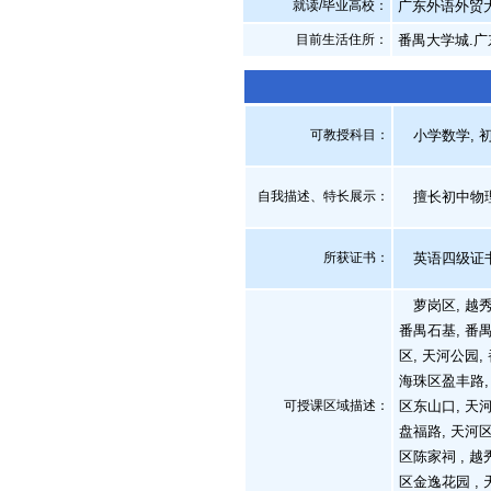
就读/毕业高校：
广东外语外贸
目前生活住所：
番禺大学城.
可教授科目：
小学数学, 初
自我描述、特长展示
：
擅长初中物理
所获证书
：
英语四级证
萝岗区, 越秀区
番禺石基, 番禺
区, 天河公园
海珠区盈丰路,
可授课区域描述：
区东山口, 天河
盘福路, 天河
区陈家祠 , 
区金逸花园 ,