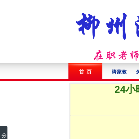
首 页
请家教
24小