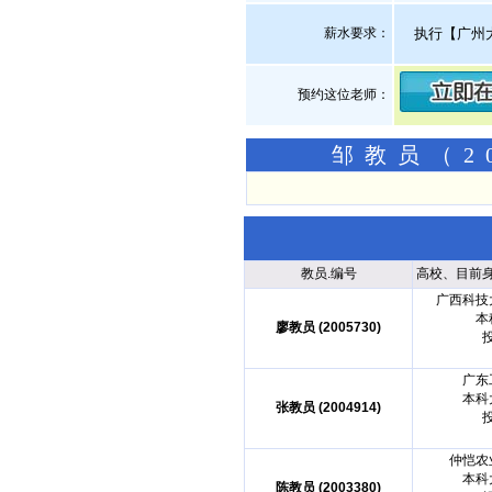
薪水要求：
执行【广州
预约这位老师：
邹教员（2
教员.编号
高校、目前
广西科技
本
廖教员 (2005730)
广东
本科
张教员 (2004914)
仲恺农
本科
陈教员 (2003380)