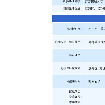
就读/毕业高校：
广东财经大学
目前生活住所：
荔湾区. （寒
可教授科目：
初一初二英语,
自我描述、特长展示
：
高考英语成绩
所获证书
：
可授课区域描述：
越秀区, 海珠区
可授课时间：
时间面议
家教简历：
学员评价：
教学成果：