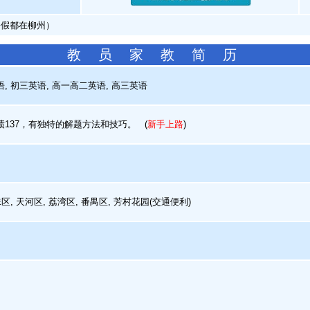
暑假都在柳州）
教 员 家 教 简 历
 初三英语, 高一高二英语, 高三英语
137，有独特的解题方法和技巧。
(
新手上路
)
, 天河区, 荔湾区, 番禺区, 芳村花园(交通便利)