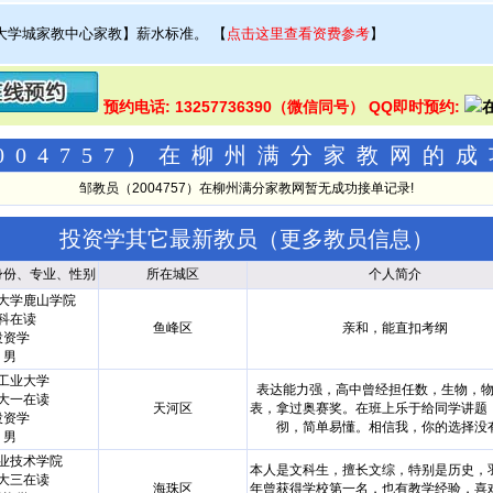
大学城家教中心家教】薪水标准。
【
点击这里查看资费参考
】
预约电话: 13257736390（微信同号） QQ即时预约:
004757）在柳州满分家教网的
邹教员（2004757）在柳州满分家教网暂无成功接单记录!
投资学其它最新教员（
更多教员信息
）
身份、专业、性别
所在城区
个人简介
大学鹿山学院
科在读
鱼峰区
亲和，能直扣考纲
投资学
男
工业大学
表达能力强，高中曾经担任数，生物，
大一在读
天河区
表，拿过奥赛奖。在班上乐于给同学讲题
投资学
彻，简单易懂。相信我，你的选择没
男
业技术学院
本人是文科生，擅长文综，特别是历史，
大三在读
海珠区
年曾获得学校第一名，也有教学经验，喜