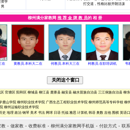
投资学
打交道，性格比较开朗活泼
男
柳州满分家教网
推 荐 金 牌 教 员
的 相 册
三在
黄教员.本科大二在
何教员.本科大三在
柯教员.在职培训机
韦
北区
官塘区
阳和区
柳城县
柳江县
鹿寨县
融安县
融水苗族自治县
三江侗族自治县
柳
学鹿山学院
柳州职业技术学院
广西生态工程职业技术学院
柳州师范高等专科学校
柳
院
柳州运输职业技术学院
历史
地理
政治
钢琴
美术
书法
网球
日语
托福
雅思
计算机
韩语
奥数
吉他
围棋
英语
家教
-
做家教
-
收费标准
-
柳州满分家教网手机版
-
付款方式
-
联