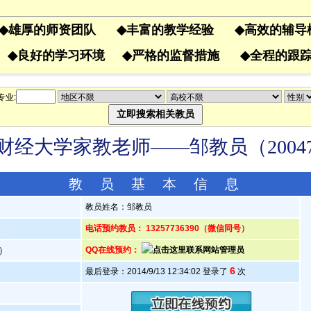
◆
雄厚的师资团队
◆
丰富的教学经验
◆
高效的辅
果
◆
良好的学习环境
◆
严格的监督措施
◆
全程的
专业:
财经大学家教老师——邹教员（20047
教 员 基 本 信 息
教员姓名：邹教员
人
电话预约教员： 13257736390（微信同号）
岁）
QQ在线预约：
6
最后登录：2014/9/13 12:34:02 登录了
次