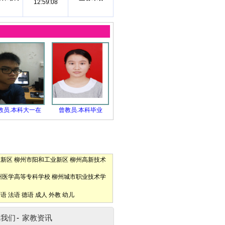
12:59:08
教员.本科大一在
曾教员.本科毕业
东新区
柳州市阳和工业新区
柳州高新技术
州医学高等专科学校
柳州城市职业技术学
口语
法语
德语
成人
外教
幼儿
系我们
-
家教资讯