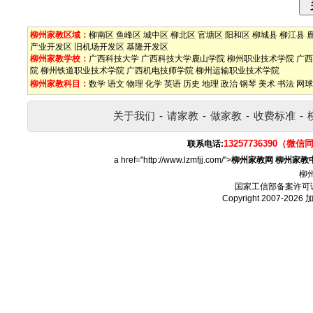
柳州家教区域：
柳南区
鱼峰区
城中区
柳北区
官塘区
阳和区
柳城县
柳江县
产业开发区
旧机场开发区
基隆开发区
柳州家教学校：
广西科技大学
广西科技大学鹿山学院
柳州职业技术学院
广西
院
柳州铁道职业技术学院
广西机电技师学院
柳州运输职业技术学院
柳州家教科目：
数学
语文
物理
化学
英语
历史
地理
政治
钢琴
美术
书法
网球
关于我们
-
请家教
-
做家教
-
收费标准
-
13257736390（微信
联系电话:
a href="http://www.lzmfjj.com/">
柳州家教网
柳州家教
柳
国家工信部备案许可
Copyright 2007-2026