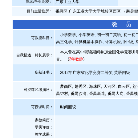
就读/毕业高校：
广东工业大学
目前生活住所：
番禺区.广东工业大学大学城校区西区 （寒暑
教 员
小学数学, 小学英语, 初一初二英语, 初一初二
可教授科目：
高三化学, 计算机基本操作, 计算机应用中级, 滑
本人曾在高中就读期间参加全国化学竞赛并取
自我描述、特长展示
：
誉。
(
2年教龄
)
所获证书
：
2012年广东省化学竞赛二等奖 英语四级
萝岗区, 越秀区, 海珠区, 天河区, 白云区, 荔
可授课区域描述：
禺钟村, 番禺沙湾, 番禺新造, 番禺大岗, 番禺
可授课时间：
时间面议
家教简历：
学员评价：
教学成果：