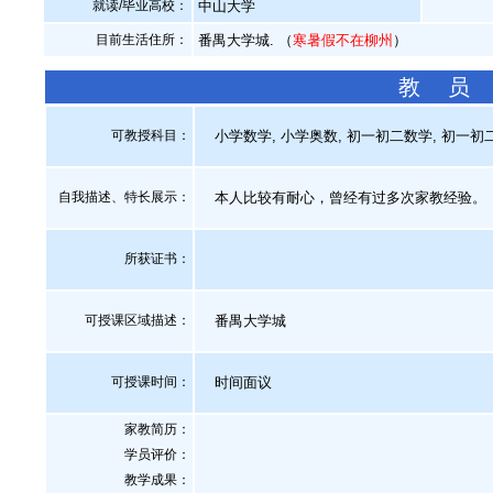
就读/毕业高校：
中山大学
目前生活住所：
番禺大学城. （
寒暑假不在柳州
）
教 员
可教授科目：
小学数学, 小学奥数, 初一初二数学, 初一初二
自我描述、特长展示
：
本人比较有耐心，曾经有过多次家教经验。
所获证书
：
可授课区域描述：
番禺大学城
可授课时间：
时间面议
家教简历：
学员评价：
教学成果：