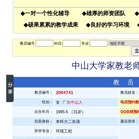
◆
一对一个性化辅导
◆
雄厚的师资团队
◆
◆
硕果累累的教学成果
◆
良好的学习环境
教员编号
科目:
专业:
中山大学家教老师—
教 员
2004741
教员编号：
教员姓名
性别：
女
广东中山人
电话预约教员
出生年月：
1995-5 （31岁）
QQ在线预
目前身份：
本科大二在读
最后登录：20
所学专业：
环境工程