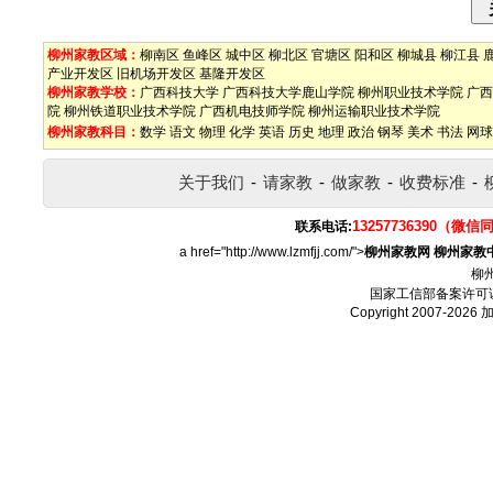
柳州家教区域：
柳南区
鱼峰区
城中区
柳北区
官塘区
阳和区
柳城县
柳江县
产业开发区
旧机场开发区
基隆开发区
柳州家教学校：
广西科技大学
广西科技大学鹿山学院
柳州职业技术学院
广西
院
柳州铁道职业技术学院
广西机电技师学院
柳州运输职业技术学院
柳州家教科目：
数学
语文
物理
化学
英语
历史
地理
政治
钢琴
美术
书法
网球
关于我们
-
请家教
-
做家教
-
收费标准
-
13257736390（微信
联系电话:
a href="http://www.lzmfjj.com/">
柳州家教网
柳州家教
柳
国家工信部备案许可
Copyright 2007-2026