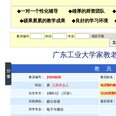
◆
一对一个性化辅导
◆
雄厚的师资团队
◆
◆
硕果累累的教学成果
◆
良好的学习环境
教员编号
科目:
专业:
广东工业大学家教老师
教 员
2004606
教员编号：
教员姓名
性别：
男
江西萍乡人
电话预约教员
出生年月：
1989-12 （37岁）
QQ在线预
目前身份：
硕士在读
最后登录：20
所学专业：
电子与通信