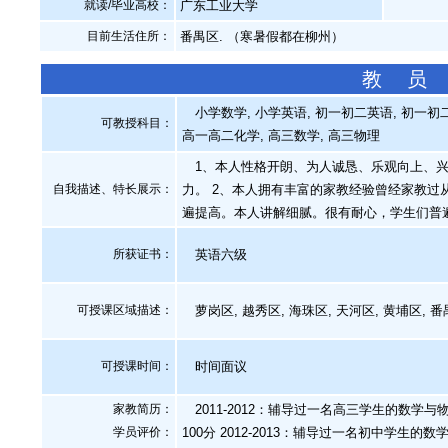
就读/毕业高校：
广东工业大学
目前生活住所：
番禺区. （寒暑假都在柳州）
教 员
小学数学, 小学英语, 初一初二英语, 初一初二
可教授科目：
高一高二化学, 高三数学, 高三物理
1、本人性格开朗、为人诚恳、乐观向上、兴
自我描述、特长展示
：
力。 2、本人拥有丰富的家教经验曾经家教
遍提高。本人讲解细腻。很有耐心，学生们普
所获证书
：
英语六级
可授课区域描述：
萝岗区, 越秀区, 海珠区, 天河区, 黄埔区, 
可授课时间：
时间面议
家教简历：
2011-2012：辅导过一名高三学生的数学
学员评价：
100分 2012-2013：辅导过一名初中学生