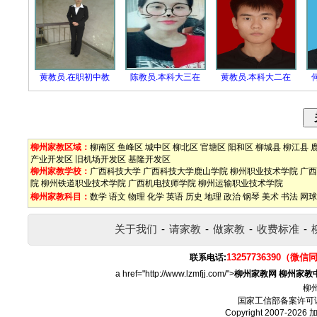
黄教员.在职初中教
陈教员.本科大三在
黄教员.本科大二在
柳州家教区域：
柳南区
鱼峰区
城中区
柳北区
官塘区
阳和区
柳城县
柳江县
产业开发区
旧机场开发区
基隆开发区
柳州家教学校：
广西科技大学
广西科技大学鹿山学院
柳州职业技术学院
广西
院
柳州铁道职业技术学院
广西机电技师学院
柳州运输职业技术学院
柳州家教科目：
数学
语文
物理
化学
英语
历史
地理
政治
钢琴
美术
书法
网球
关于我们
-
请家教
-
做家教
-
收费标准
-
13257736390（微信
联系电话:
a href="http://www.lzmfjj.com/">
柳州家教网
柳州家教
柳
国家工信部备案许可
Copyright 2007-2026