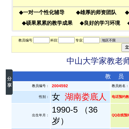
◆
一对一个性化辅导
◆
雄厚的师资团队
◆
◆
硕果累累的教学成果
◆
良好的学习环境
教员编号
科目:
专业:
中山大学家教老师—
教 员
2004592
教员编号：
教员姓名
女
湖南娄底人
性别：
电话预约教员
1990-5 （36
出生年月：
QQ在线预
岁）