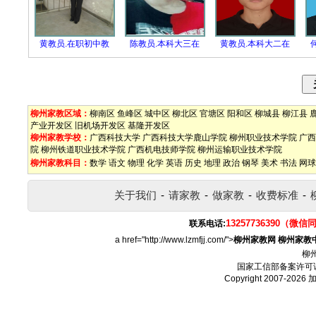
黄教员.在职初中教
陈教员.本科大三在
黄教员.本科大二在
柳州家教区域：
柳南区
鱼峰区
城中区
柳北区
官塘区
阳和区
柳城县
柳江县
产业开发区
旧机场开发区
基隆开发区
柳州家教学校：
广西科技大学
广西科技大学鹿山学院
柳州职业技术学院
广西
院
柳州铁道职业技术学院
广西机电技师学院
柳州运输职业技术学院
柳州家教科目：
数学
语文
物理
化学
英语
历史
地理
政治
钢琴
美术
书法
网球
关于我们
-
请家教
-
做家教
-
收费标准
-
13257736390（微信
联系电话:
a href="http://www.lzmfjj.com/">
柳州家教网
柳州家教
柳
国家工信部备案许可
Copyright 2007-2026