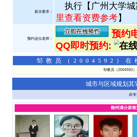
执行【广州大学城
薪水要求：
里查看资费参考
】
预约电话
预约这位老师：
QQ即时预约:
邹教员（2004592
邹教员（200459
城市与区域规划其
此专
柳州满分家