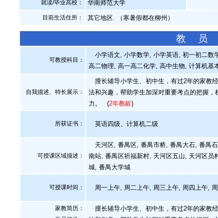
就读/毕业高校：
华南师范大学
目前生活住所：
其它地区. （寒暑假都在柳州）
教 员
小学语文, 小学数学, 小学英语, 初一初二数学,
可教授科目：
高二物理, 高一高二化学, 高中生物, 计算机基
擅长辅导小学生、初中生，有过2年的家教经
自我描述、特长展示
：
法和兴趣，帮助学生加深对重要考点的把握，
力。
(
2年教龄
)
所获证书
：
英语四级、计算机二级
天河区, 番禺区, 番禺市桥, 番禺大石, 番禺石基
可授课区域描述：
南站, 番禺区祈福新村, 天河区五山, 天河区员村
城, 番禺大学城
可授课时间：
周一上午, 周二上午, 周三上午, 周四上午, 
家教简历：
擅长辅导小学生、初中生，有过2年的家教经