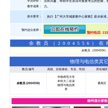
学员评价：
法和兴趣，帮助学生加深对重要考点的把握，
教学成果：
力。
薪水要求：
执行【广州大学城家教中心家教】薪水标准。 小学
预约这位老师：
预约电话: 13
余教员（2004556
余教员（200455
物理与电信类其
教员.编号
高校、目前身份、专业、性别
所在城区
华南师范大学
本科大二在读
余教员 (2004558)
番禺区
物理与电信类
男
柳州满分家