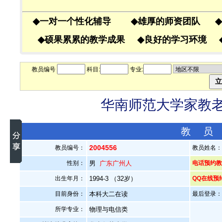
◆
一对一个性化辅导
◆
雄厚的师资团队
◆
◆
硕果累累的教学成果
◆
良好的学习环境
教员编号
科目:
专业:
华南师范大学家教老师
教 员
2004556
教员编号：
教员姓名
性别：
男
广东广州人
电话预约教员
出生年月：
1994-3 （32岁）
QQ在线预
目前身份：
本科大二在读
最后登录：20
所学专业：
物理与电信类