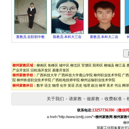
黄教员.在职初中教
陈教员.本科大三在
黄教员.本科大二在
柳州家教区域：
柳南区
鱼峰区
城中区
柳北区
官塘区
阳和区
柳城县
柳江县
产业开发区
旧机场开发区
基隆开发区
柳州家教学校：
广西科技大学
广西科技大学鹿山学院
柳州职业技术学院
广西
院
柳州铁道职业技术学院
广西机电技师学院
柳州运输职业技术学院
柳州家教科目：
数学
语文
物理
化学
英语
历史
地理
政治
钢琴
美术
书法
网球
关于我们
-
请家教
-
做家教
-
收费标准
-
13257736390（微信
联系电话:
a href="http://www.lzmfjj.com/">
柳州家教网
柳州家教
柳
国家工信部备案许可