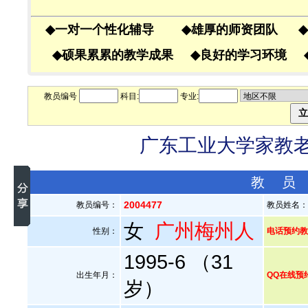
◆
一对一个性化辅导
◆
雄厚的师资团队
◆
◆
硕果累累的教学成果
◆
良好的学习环境
教员编号
科目:
专业:
广东工业大学家教老师
教 员
2004477
教员编号：
教员姓名
女
广州梅州人
性别：
电话预约教员
1995-6 （31
出生年月：
QQ在线预
岁）