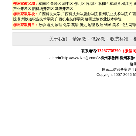
柳州家教区域：
柳南区
鱼峰区
城中区
柳北区
官塘区
阳和区
柳城县
柳江县
产业开发区
旧机场开发区
基隆开发区
柳州家教学校：
广西科技大学
广西科技大学鹿山学院
柳州职业技术学院
广西
院
柳州铁道职业技术学院
广西机电技师学院
柳州运输职业技术学院
柳州家教科目：
数学
语文
物理
化学
英语
历史
地理
政治
钢琴
美术
书法
网球
关于我们
-
请家教
-
做家教
-
收费标准
-
13257736390（微信
联系电话:
a href="http://www.lzmfjj.com/">
柳州家教网
柳州家教
柳
国家工信部备案许可
Copyright 2007-2026