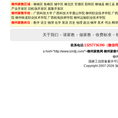
柳州家教区域：
柳南区
鱼峰区
城中区
柳北区
官塘区
阳和区
柳城县
柳江县
产业开发区
旧机场开发区
基隆开发区
柳州家教学校：
广西科技大学
广西科技大学鹿山学院
柳州职业技术学院
广西
院
柳州铁道职业技术学院
广西机电技师学院
柳州运输职业技术学院
柳州家教科目：
数学
语文
物理
化学
英语
历史
地理
政治
钢琴
美术
书法
网球
关于我们
-
请家教
-
做家教
-
收费标准
-
13257736390（微信
联系电话:
a href="http://www.lzmfjj.com/">
柳州家教网
柳州家教
柳
国家工信部备案许可
Copyright 2007-2026