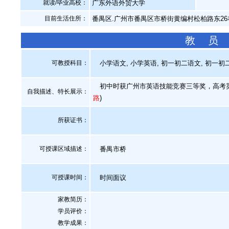
就读/毕业高校：
广东外语外贸大学
目前生活住所：
番禺区.广州市番禺区市桥街黄编村松柏路东26
教 员
可教授科目：
小学语文, 小学英语, 初一初二语文, 初一初二
初中时获广州市英语技能竞赛三等奖，高考英
自我描述、特长展示
：
路
)
所获证书
：
可授课区域描述：
番禺市桥
可授课时间：
时间面议
家教简历：
学员评价：
教学成果：