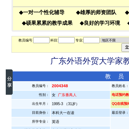
◆
一对一个性化辅导
◆
雄厚的师资团队
◆
◆
硕果累累的教学成果
◆
良好的学习环境
教员编号
科目:
专业:
广东外语外贸大学家教老
教 员
2004348
教员编号：
教员姓名
性别：
女
广东番禺人
电话预约教员
出生年月：
1995-3 （31岁）
QQ在线预
目前身份：
本科大一在读
最后登录：20
所学专业：
英语