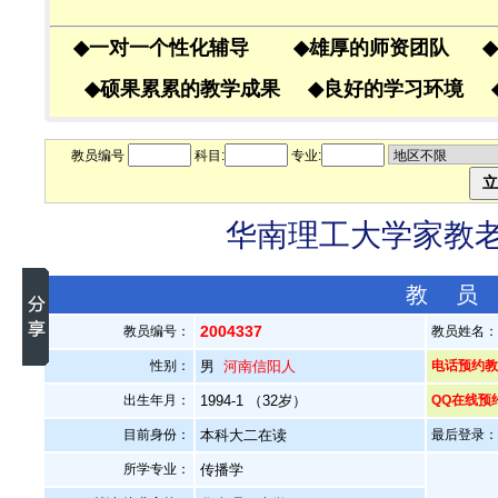
◆
一对一个性化辅导
◆
雄厚的师资团队
◆
◆
硕果累累的教学成果
◆
良好的学习环境
教员编号
科目:
专业:
华南理工大学家教老师
教 员
2004337
教员编号：
教员姓名
性别：
男
河南信阳人
电话预约教员
出生年月：
1994-1 （32岁）
QQ在线预
目前身份：
本科大二在读
最后登录：20
所学专业：
传播学