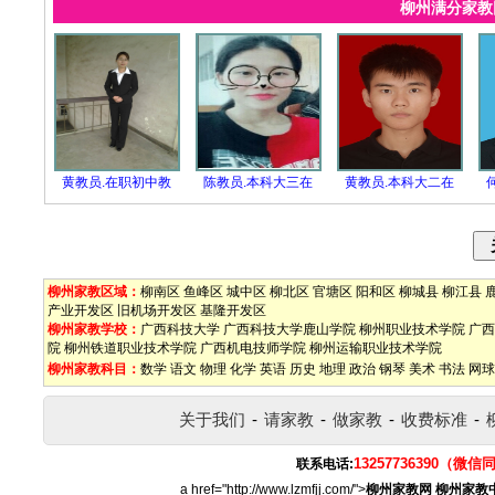
柳州满分家
黄教员.在职初中教
陈教员.本科大三在
黄教员.本科大二在
柳州家教区域：
柳南区
鱼峰区
城中区
柳北区
官塘区
阳和区
柳城县
柳江县
产业开发区
旧机场开发区
基隆开发区
柳州家教学校：
广西科技大学
广西科技大学鹿山学院
柳州职业技术学院
广西
院
柳州铁道职业技术学院
广西机电技师学院
柳州运输职业技术学院
柳州家教科目：
数学
语文
物理
化学
英语
历史
地理
政治
钢琴
美术
书法
网球
关于我们
-
请家教
-
做家教
-
收费标准
-
13257736390（微信
联系电话:
a href="http://www.lzmfjj.com/">
柳州家教网
柳州家教