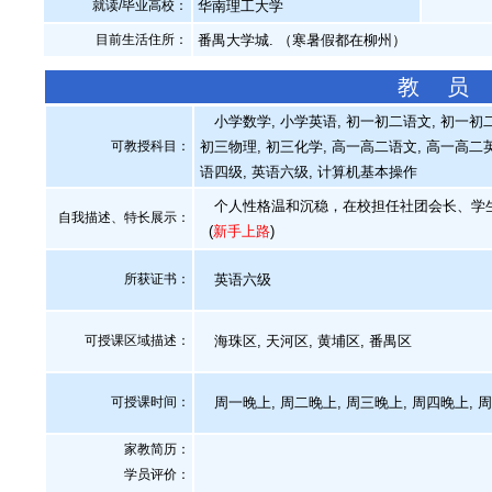
就读/毕业高校：
华南理工大学
目前生活住所：
番禺大学城. （寒暑假都在柳州）
教 员
小学数学, 小学英语, 初一初二语文, 初一初二
可教授科目：
初三物理, 初三化学, 高一高二语文, 高一高二英
语四级, 英语六级, 计算机基本操作
个人性格温和沉稳，在校担任社团会长、学生
自我描述、特长展示
：
(
新手上路
)
所获证书
：
英语六级
可授课区域描述：
海珠区, 天河区, 黄埔区, 番禺区
可授课时间：
周一晚上, 周二晚上, 周三晚上, 周四晚上, 
家教简历：
学员评价：