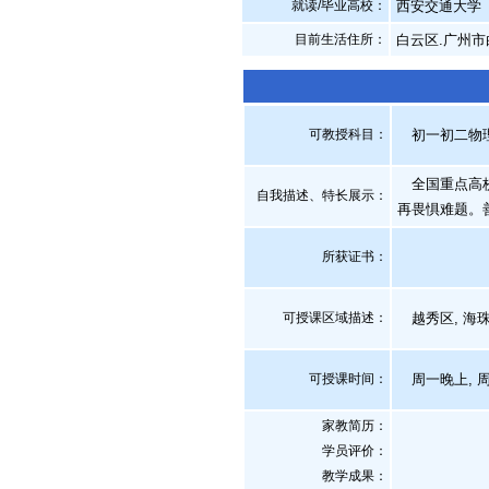
就读/毕业高校：
西安交通大学
目前生活住所：
白云区.广州市
可教授科目：
初一初二物理,
全国重点高校
自我描述、特长展示
：
再畏惧难题。
所获证书
：
可授课区域描述：
越秀区, 海珠区
可授课时间：
周一晚上, 
家教简历：
学员评价：
教学成果：