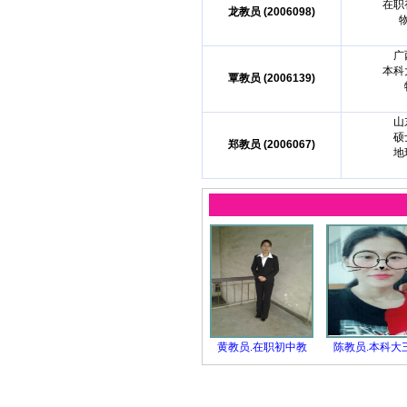
在职
龙教员 (2006098)
广
本科
覃教员 (2006139)
山
硕
郑教员 (2006067)
地
黄教员.在职初中教
陈教员.本科大