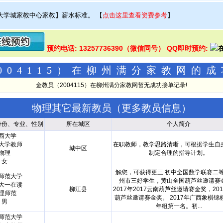
大学城家教中心家教】薪水标准。
【
点击这里查看资费参考
】
预约电话: 13257736390（微信同号） QQ即时预约:
004115）在柳州满分家教网的
金教员（2004115）在柳州满分家教网暂无成功接单记录!
物理其它最新教员（
更多教员信息
）
身份、专业、性别
所在城区
个人简介
西大学
大学教师
在职教师，教学思路清晰，可根据学生自
城中区
物理
制定合理的指导计划。
女
解您，可获得更三 初中全国数学联赛二
师范大学
州市三好学生，黄山全国葫芦丝邀请赛
大一在读
柳江县
2017年2017云南葫芦丝邀请赛金奖，20
理师范
葫芦丝邀请赛金奖。 2017年广西象棋锦
男
年组第一名。初...
师范大学