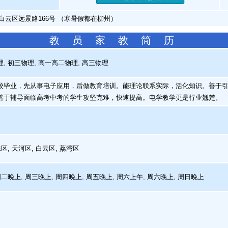
白云区远景路166号 （寒暑假都在柳州）
教 员 家 教 简 历
 初三物理, 高一高二物理, 高三物理
毕业，先从事电子应用，后做教育培训。能理论联系实际，活化知识。善于引
善于辅导面临高考中考的学生攻坚克难，快速提高。电学教学更是行业翘楚。
, 天河区, 白云区, 荔湾区
周二晚上, 周三晚上, 周四晚上, 周五晚上, 周六上午, 周六晚上, 周日晚上