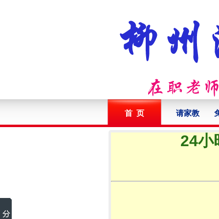
首 页
请家教
24小