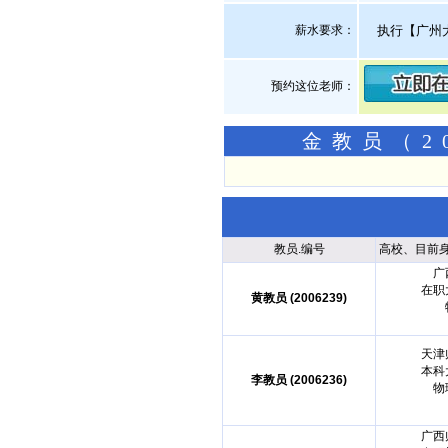
薪水要求：
执行【广州
预约这位老师：
金教员（2
教员.编号
高校、目前
广
在职
黄教员 (2006239)
天津
本科
李教员 (2006236)
物
广西