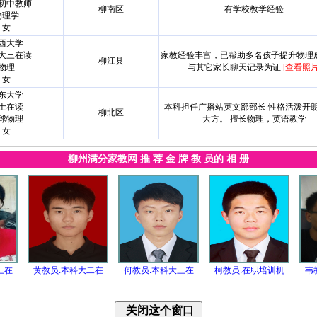
初中教师
柳南区
有学校教学经验
物理学
女
西大学
大三在读
家教经验丰富，已帮助多名孩子提升物理
柳江县
物理
与其它家长聊天记录为证
[查看照片
女
东大学
士在读
本科担任广播站英文部部长 性格活泼开
柳北区
球物理
大方。 擅长物理，英语教学
女
柳州满分家教网
推 荐 金 牌 教 员
的 相 册
三在
黄教员.本科大二在
何教员.本科大三在
柯教员.在职培训机
韦