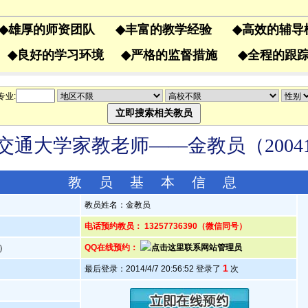
◆
雄厚的师资团队
◆
丰富的教学经验
◆
高效的辅
果
◆
良好的学习环境
◆
严格的监督措施
◆
全程的
专业:
交通大学家教老师——金教员（20041
教 员 基 本 信 息
教员姓名：金教员
电话预约教员： 13257736390（微信同号）
岁）
QQ在线预约：
1
最后登录：2014/4/7 20:56:52 登录了
次