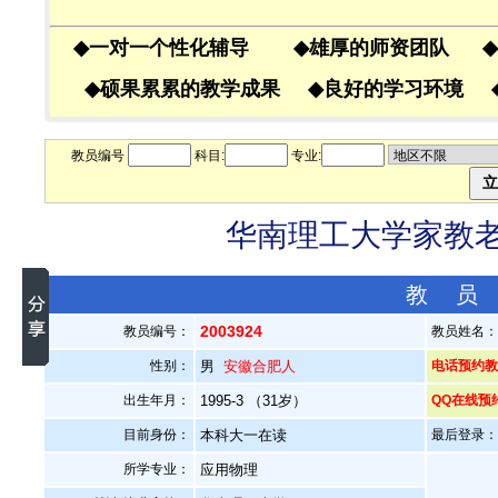
◆
一对一个性化辅导
◆
雄厚的师资团队
◆
◆
硕果累累的教学成果
◆
良好的学习环境
教员编号
科目:
专业:
华南理工大学家教老师
教 员
2003924
教员编号：
教员姓名
性别：
男
安徽合肥人
电话预约教员
出生年月：
1995-3 （31岁）
QQ在线预
目前身份：
本科大一在读
最后登录：20
所学专业：
应用物理