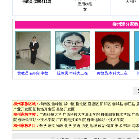
毛教员 (2004113)
天河区
应用物理
女
柳州满分家
黄教员.在职初中教
陈教员.本科大三在
黄教员.本科大二在
柳州家教区域：
柳南区
鱼峰区
城中区
柳北区
官塘区
阳和区
柳城县
柳江县
产业开发区
旧机场开发区
基隆开发区
柳州家教学校：
广西科技大学
广西科技大学鹿山学院
柳州职业技术学院
广西
院
柳州铁道职业技术学院
广西机电技师学院
柳州运输职业技术学院
柳州家教科目：
数学
语文
物理
化学
英语
历史
地理
政治
钢琴
美术
书法
网球