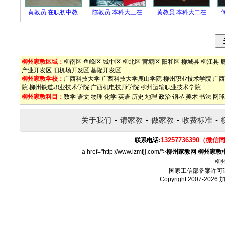
黄教员.在职初中教
陈教员.本科大三在
黄教员.本科大二在
柳州家教区域：
柳南区
鱼峰区
城中区
柳北区
官塘区
阳和区
柳城县
柳江县
产业开发区
旧机场开发区
基隆开发区
柳州家教学校：
广西科技大学
广西科技大学鹿山学院
柳州职业技术学院
广西
院
柳州铁道职业技术学院
广西机电技师学院
柳州运输职业技术学院
柳州家教科目：
数学
语文
物理
化学
英语
历史
地理
政治
钢琴
美术
书法
网球
关于我们
-
请家教
-
做家教
-
收费标准
-
13257736390（微信
联系电话:
a href="http://www.lzmfjj.com/">
柳州家教网
柳州家教
柳
国家工信部备案许可
Copyright 2007-2026