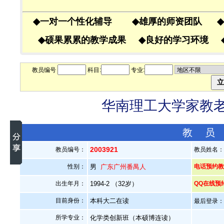
◆
一对一个性化辅导
◆
雄厚的师资团队
◆
◆
硕果累累的教学成果
◆
良好的学习环境
教员编号
科目:
专业:
华南理工大学家教老师
教 员
2003921
教员编号：
教员姓名
性别：
男
广东广州番禺人
电话预约教员
出生年月：
1994-2 （32岁）
QQ在线预
目前身份：
本科大二在读
最后登录：20
所学专业：
化学类创新班（本硕博连读）