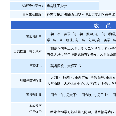
就读/毕业高校：
华南理工大学
目前生活住所：
番禺市桥.广州市五山华南理工大学北区宿舍北十
教 员
初一初二英语, 初一初二数学, 初一初二物理, 
可教授科目：
学, 高一高二物理, 高一高二化学, 高三英语, 
我是华南理工大学大学大二的学生，专业是化
自我描述、特长展示
：
有效方法，当年理综成绩有270分。大学后系
所获证书
：
英语四级，六级证书
天河区, 番禺区, 番禺市桥, 番禺石基, 番禺石
可授课区域描述：
天河石牌 , 天河体育中心, 天河岗顶, 番禺大学
可授课时间：
周六上午, 周六下午, 周六晚上, 周日上午, 
家教简历：
学员评价：
经常帮助学习基础差的同学。曾经辅导表妹。2