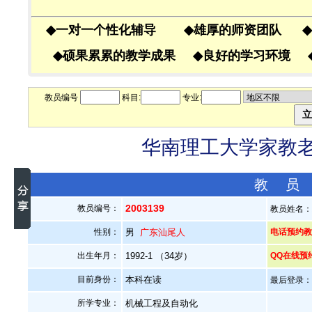
◆
一对一个性化辅导
◆
雄厚的师资团队
◆
◆
硕果累累的教学成果
◆
良好的学习环境
教员编号
科目:
专业:
华南理工大学家教老师
教 员
2003139
教员编号：
教员姓名
性别：
男
广东汕尾人
电话预约教员
出生年月：
1992-1 （34岁）
QQ在线预
目前身份：
本科在读
最后登录：20
所学专业：
机械工程及自动化