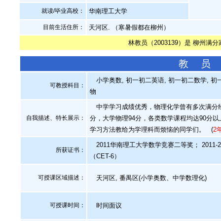
就读/毕业高校：
华南理工大学
目前生活住所：
天河区. （寒暑假都在柳州）
林教员（2003139）是 柳州满
教 员
小学奥数, 初一初二英语, 初一初二数学, 初一
可教授科目：
物
中学学习成绩优秀，物理化学曾有多次满分经历
自我描述、特长展示
：
分，大学物理94分，各类数学课程均达90分以
学习方法教给为学理科而烦恼的同学们。
(
2
2011华南理工大学数学竞赛二等奖； 2011-
所获证书
：
（CET-6）
可授课区域描述：
天河区, 番禺区(小学奥数、中学数理化)
可授课时间：
时间面议