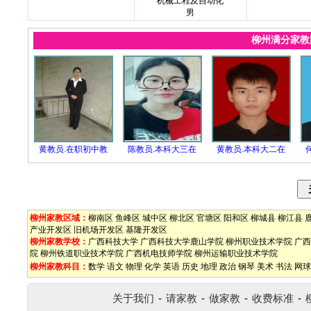
机械工程及自动化
男
柳州满分家
黄教员.在职初中教
陈教员.本科大三在
黄教员.本科大二在
柳州家教区域：
柳南区
鱼峰区
城中区
柳北区
官塘区
阳和区
柳城县
柳江县
产业开发区
旧机场开发区
基隆开发区
柳州家教学校：
广西科技大学
广西科技大学鹿山学院
柳州职业技术学院
广西
院
柳州铁道职业技术学院
广西机电技师学院
柳州运输职业技术学院
柳州家教科目：
数学
语文
物理
化学
英语
历史
地理
政治
钢琴
美术
书法
网球
关于我们
-
请家教
-
做家教
-
收费标准
-