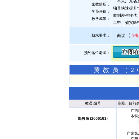
本人广东省重
家教简历：
独具快速提升
学员评价：
做到差生转优
教学成果：
二中、省实验
薪水要求：
面议
【
点击
预约这位老师：
黄教员（2
教员.编号
高校、目前
广西
本科
郑教员 (2006161)
广东第
在职