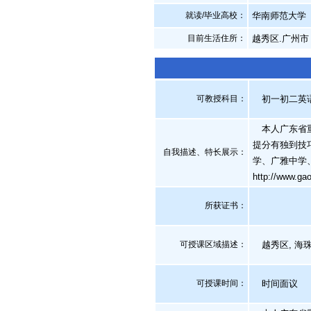
就读/毕业高校：
华南师范大学
目前生活住所：
越秀区.广州市
可教授科目：
初一初二英语,
本人广东省重
提分有独到技
自我描述、特长展示
：
学、广雅中学
http://www.g
所获证书
：
可授课区域描述：
越秀区, 海珠区
可授课时间：
时间面议