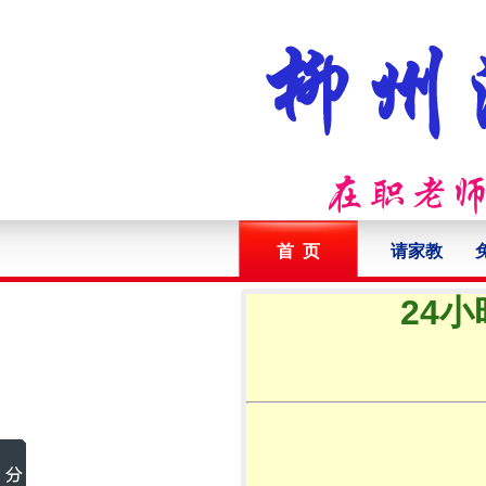
首 页
请家教
24小