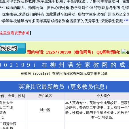
点高中资深在职教师,教学生涯中积累了丰富的经验，了解高考命题动向，能
学生成绩的能力。师德高尚。擅长心理分析,教学针对性强.特别熟悉考纲考点,
、优生拔尖,这是我们的特点.因此通过辛勤劳动, 所教学生多次在广州市乃至全
中学等学校辅导出许多高考英语成绩名列全省前茅的优秀学生.深受学生爱戴.
***
这里查看资费参考
】
预约电话: 13257736390（微信同号） QQ即时预约:
002199）在柳州满分家教网的
黄教员（2002199）在柳州满分家教网暂无成功接单记录!
英语其它最新教员（
更多教员信息
）
身份、专业、性别
所在城区
个人简介
科技大学
本人英语专业，英语专业成绩较好，已获
大二在读
级证书，普通话二甲证书。本人有过一年
城中区
英语
验，性格好，能与学生融洽相处，所教学
女
有一定的提高。
二师范学院
小学教师