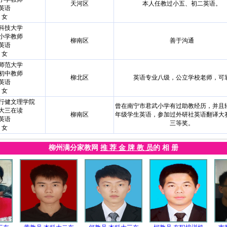
天河区
本人任教过小五、初二英语。
英语
女
科技大学
小学教师
柳南区
善于沟通
英语
女
师范大学
初中教师
柳北区
英语专业八级，公立学校老师，可
英语
女
行健文理学院
曾在南宁市君武小学有过助教经历，并且
大三在读
柳南区
年级学生英语，参加过外研社英语翻译大
英语
三等奖。
女
柳州满分家教网
推 荐 金 牌 教 员
的 相 册