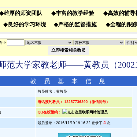
◆
雄厚的师资团队
◆
丰富的教学经验
◆
高效的辅
果
◆
良好的学习环境
◆
严格的监督措施
◆
全程的
专业:
师范大学家教老师——黄教员（20021
教 员 基 本 信 息
教员姓名：黄教员
电话预约教员： 13257736390（微信同号）
岁）
QQ在线预约：
4
最后登录：2016/11/19 19:16:32 登录了
次