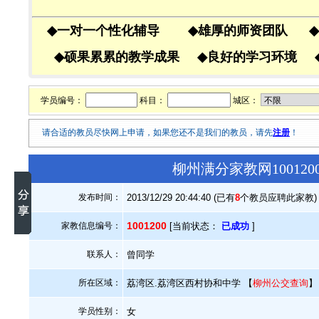
◆
一对一个性化辅导
◆
雄厚的师资团队
◆
◆
硕果累累的教学成果
◆
良好的学习环境
学员编号：
科目：
城区：
请合适的教员尽快网上申请，如果您还不是我们的教员，请先
注册
！
柳州满分家教网10012
发布时间：
2013/12/29 20:44:40 (已有
8
个教员应聘此家教)
1001200
家教信息编号：
[当前状态：
已成功
]
联系人：
曾同学
所在区域：
荔湾区.荔湾区西村协和中学 【
柳州公交查询
】
学员性别：
女