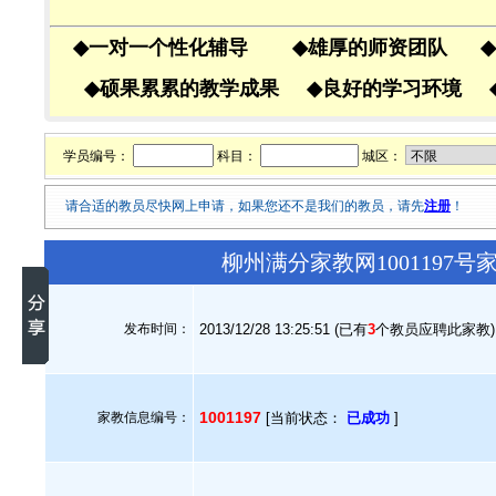
◆
一对一个性化辅导
◆
雄厚的师资团队
◆
◆
硕果累累的教学成果
◆
良好的学习环境
学员编号：
科目：
城区：
请合适的教员尽快网上申请，如果您还不是我们的教员，请先
注册
！
柳州满分家教网1001197
发布时间：
2013/12/28 13:25:51 (已有
3
个教员应聘此家教)
1001197
家教信息编号：
[当前状态：
已成功
]