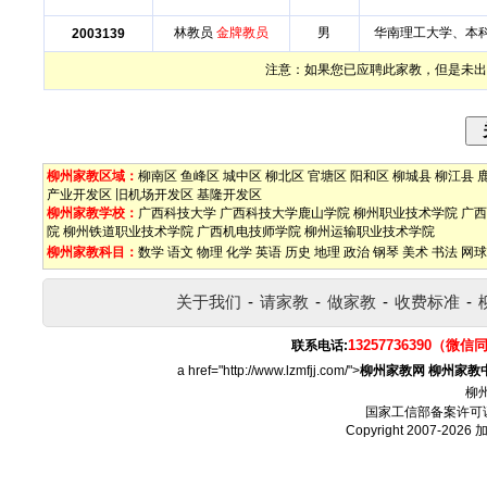
林教员
金牌教员
男
华南理工大学、本
2003139
注意：如果您已应聘此家教，但是未出
柳州家教区域：
柳南区
鱼峰区
城中区
柳北区
官塘区
阳和区
柳城县
柳江县
产业开发区
旧机场开发区
基隆开发区
柳州家教学校：
广西科技大学
广西科技大学鹿山学院
柳州职业技术学院
广西
院
柳州铁道职业技术学院
广西机电技师学院
柳州运输职业技术学院
柳州家教科目：
数学
语文
物理
化学
英语
历史
地理
政治
钢琴
美术
书法
网球
关于我们
-
请家教
-
做家教
-
收费标准
-
13257736390（微信
联系电话:
a href="http://www.lzmfjj.com/">
柳州家教网
柳州家教
柳
国家工信部备案许可
Copyright 2007-2026