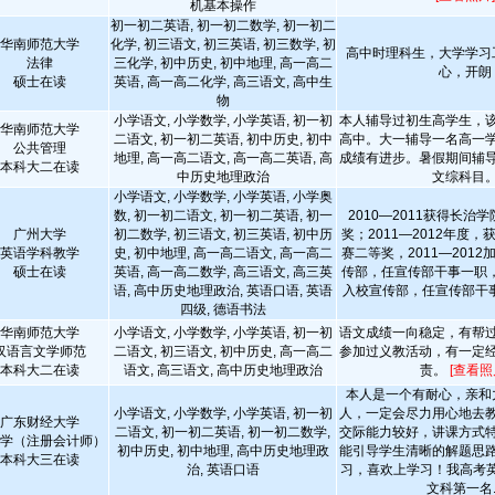
机基本操作
初一初二英语, 初一初二数学, 初一初二
华南师范大学
化学, 初三语文, 初三英语, 初三数学, 初
高中时理科生，大学学习
法律
三化学, 初中历史, 初中地理, 高一高二
心，开朗
硕士在读
英语, 高一高二化学, 高三语文, 高中生
物
小学语文, 小学数学, 小学英语, 初一初
本人辅导过初生高学生，
华南师范大学
二语文, 初一初二英语, 初中历史, 初中
高中。大一辅导一名高一
公共管理
地理, 高一高二语文, 高一高二英语, 高
成绩有进步。暑假期间辅
本科大二在读
中历史地理政治
文综科目
小学语文, 小学数学, 小学英语, 小学奥
数, 初一初二语文, 初一初二英语, 初一
2010—2011获得长治
广州大学
初二数学, 初三语文, 初三英语, 初中历
奖；2011—2012年度
英语学科教学
史, 初中地理, 高一高二语文, 高一高二
赛二等奖，2011—201
硕士在读
英语, 高一高二数学, 高三语文, 高三英
传部，任宣传部干事一职，2
语, 高中历史地理政治, 英语口语, 英语
入校宣传部，任宣传部干事一
四级, 德语书法
华南师范大学
小学语文, 小学数学, 小学英语, 初一初
语文成绩一向稳定，有帮
汉语言文学师范
二语文, 初三语文, 初中历史, 高一高二
参加过义教活动，有一定
本科大二在读
语文, 高三语文, 高中历史地理政治
责。
[查看照
本人是一个有耐心，亲和
小学语文, 小学数学, 小学英语, 初一初
人，一定会尽力用心地去
广东财经大学
二语文, 初一初二英语, 初一初二数学,
交际能力较好，讲课方式
学（注册会计师）
初中历史, 初中地理, 高中历史地理政
能引导学生清晰的解题思
本科大三在读
治, 英语口语
习，喜欢上学习！我高考英
文科第一名..