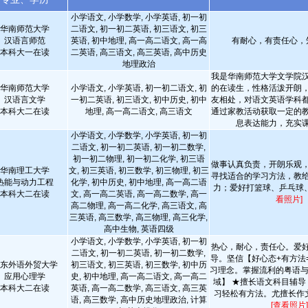
小学语文, 小学数学, 小学英语, 初一初
华南师范大学
二语文, 初一初二英语, 初三语文, 初三
汉语言师范
英语, 初中地理, 高一高二语文, 高一高
有耐心，有责任心，
本科大一在读
二英语, 高三语文, 高三英语, 高中历史
地理政治
我是华南师范大学文学院
华南师范大学
小学语文, 小学英语, 初一初二语文, 初
的在读生，性格活泼开朗
汉语言文学
一初二英语, 初三语文, 初中历史, 初中
友相处，对语文英语学科
本科大二在读
地理, 高一高二语文, 高三语文
通过家教活动获取一定的
息表达能力，充实
小学语文, 小学数学, 小学英语, 初一初
二语文, 初一初二英语, 初一初二数学,
初一初二物理, 初一初二化学, 初三语
做事认真负责，开朗乐观
华南理工大学
文, 初三英语, 初三数学, 初三物理, 初三
寻找适合的学习方法，教
热能与动力工程
化学, 初中历史, 初中地理, 高一高二语
力；爱好打篮球、乒乓球
本科大二在读
文, 高一高二英语, 高一高二数学, 高一
看照片]
高二物理, 高一高二化学, 高三语文, 高
三英语, 高三数学, 高三物理, 高三化学,
高中生物, 英语四级
小学语文, 小学数学, 小学英语, 初一初
热心，耐心，责任心。爱
二语文, 初一初二英语, 初一初二数学,
导。坚信【好心态+有方法
东外语外贸大学
初三语文, 初三英语, 初三数学, 初中历
习理念。掌握流利的粤语与
应用心理学
史, 初中地理, 高一高二语文, 高一高二
域】 ★擅长语文科目辅导
本科大二在读
英语, 高一高二数学, 高三语文, 高三英
习轻松有方法。尤擅长作文 
语, 高三数学, 高中历史地理政治, 计算
[查看照片]