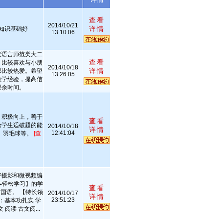
查看
2014/10/21
详情
知识基础好
13:10:06
汉语言师范类大二
查看
，比较喜欢与小朋
2014/10/18
详情
都比较热爱。希望
13:26:05
教学经验，提高信
课余时间。
，积极向上，善于
查看
给学生适破题的能
2014/10/18
详情
12:41:04
、羽毛球等。
[查
好摄影和微视频编
=轻松学习】的学
查看
国语。 【特长领
2014/10/17
详情
23:51:23
：基本功扎实 学
阅读 古文阅...