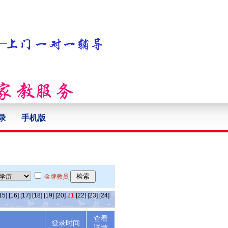
录
手机版
金牌教员
15]
[16]
[17]
[18]
[19]
[20]
21
[22]
[23]
[24]
查看
述
登录时间
详情