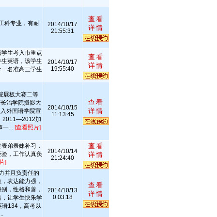
查看
工科专业，有耐
2014/10/17
详情
21:55:31
该学生考入市重点
查看
学生英语，该学生
2014/10/17
详情
19:55:40
导一名准高三学生
。
学院展板大赛二等
查看
，获长治学院摄影大
2014/10/15
详情
2加入外国语学院宣
11:13:45
011—2012加
...
[查看照片]
查看
过表弟表妹补习，
2014/10/14
经验，工作认真负
详情
21:24:40
片]
力并且负责任的
教，表达能力强，
查看
特别，性格和善，
2014/10/13
详情
0:03:18
路，让学生快乐学
语134，高考以
.