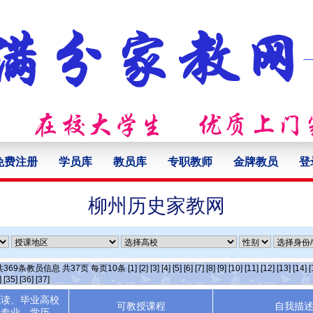
免费注册
学员库
教员库
专职教师
金牌教员
登
柳州历史家教网
共
369
条教员信息 共
37
页 每页
10
条
[1]
[2]
[3]
[4]
[5]
[6]
[7]
[8]
[9]
[10]
[11]
[12]
[13]
[14]
[
]
[35]
[36]
[37]
就读、毕业高校
可教授课程
自我描
专业、学历