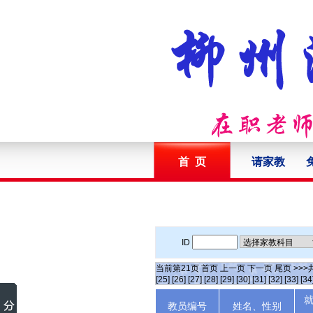
首 页
请家教
ID
当前第
21
页
首页
上一页
下一页
尾页
>>>
[25]
[26]
[27]
[28]
[29]
[30]
[31]
[32]
[33]
[34
教员编号
姓名、性别