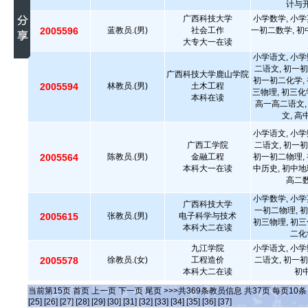
计与开
广西科技大学
小学数学, 小学
2005596
蓝教员.(男)
社会工作
一初二数学, 初
大专大一在读
小学语文, 小学
二语文, 初一初
广西科技大学鹿山学院
初一初二化学, 
2005594
林教员.(男)
土木工程
三物理, 初三化
本科在读
高一高二语文,
文, 
小学语文, 小学
广西工学院
二语文, 初一初
2005564
陈教员.(男)
金融工程
初一初二物理, 
本科大一在读
中历史, 初中地
高二数
小学数学, 小学
广西科技大学
一初二物理, 初
2005615
张教员.(男)
电子科学与技术
初三物理, 初三
本科大二在读
二化
九江学院
小学语文, 小学
2005578
徐教员.(女)
工程造价
二语文, 初一初
本科大二在读
初中
当前第
15
页
首页
上一页
下一页
尾页
>>>共
369
条教员信息 共
37
页 每页
10
[25]
[26]
[27]
[28]
[29]
[30]
[31]
[32]
[33]
[34]
[35]
[36]
[37]