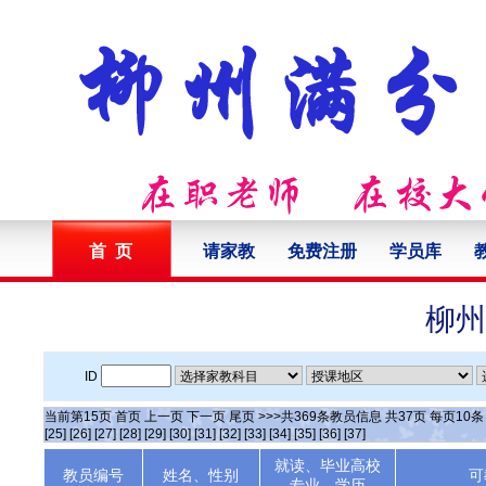
首 页
请家教
免费注册
学员库
柳州
ID
当前第
15
页
首页
上一页
下一页
尾页
>>>共
369
条教员信息 共
37
页 每页
10
[25]
[26]
[27]
[28]
[29]
[30]
[31]
[32]
[33]
[34]
[35]
[36]
[37]
就读、毕业高校
教员编号
姓名、性别
可
专业、学历