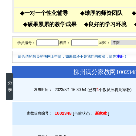
◆
一对一个性化辅导
◆
雄厚的师资团队
◆
◆
硕果累累的教学成果
◆
良好的学习环境
学员编号：
科目：
城区：
请合适的教员尽快网上申请，如果您还不是我们的教员，请先
注册
！
柳州满分家教网10023
发布时间：
2023/8/1 16:30:54 (已有
4
个教员应聘此家教)
1002348
家教信息编号：
[当前状态：
新家教
]