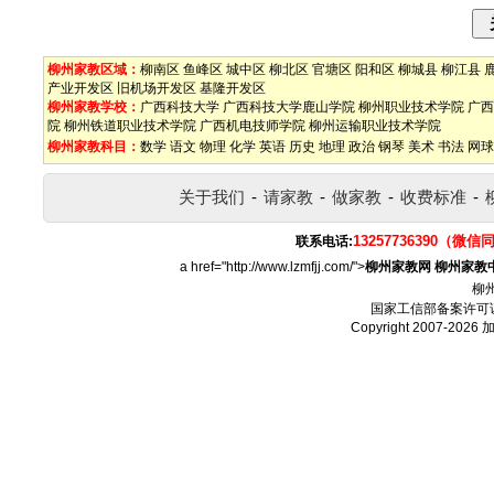
柳州家教区域：
柳南区
鱼峰区
城中区
柳北区
官塘区
阳和区
柳城县
柳江县
产业开发区
旧机场开发区
基隆开发区
柳州家教学校：
广西科技大学
广西科技大学鹿山学院
柳州职业技术学院
广西
院
柳州铁道职业技术学院
广西机电技师学院
柳州运输职业技术学院
柳州家教科目：
数学
语文
物理
化学
英语
历史
地理
政治
钢琴
美术
书法
网球
关于我们
-
请家教
-
做家教
-
收费标准
-
13257736390（微信
联系电话:
a href="http://www.lzmfjj.com/">
柳州家教网
柳州家教
柳
国家工信部备案许可
Copyright 2007-2026