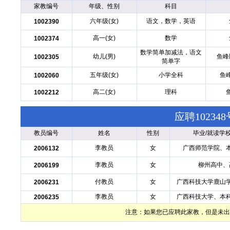
家教编号
年级、性别
科目
六年级(女)
语文，数学，英语
1002390
高一(女)
数学
1002374
数学简单加减法，语文
幼儿(男)
鱼峰
1002305
简单字
五年级(女)
小学全科
鱼
1002060
高二(女)
理科
1002212
应聘1023
教员编号
姓名
性别
毕业/就读学
李教员
女
广西师范学院、
2006132
李教员
女
柳州高中、
2006199
付教员
女
广西科技大学鹿山
2006231
李教员
女
广西科技大学、本
2006235
注意：如果您已应聘此家教，但是未出