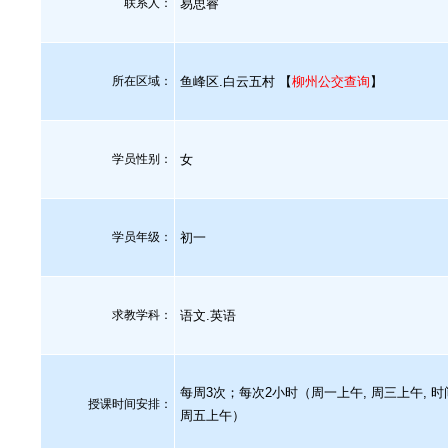
联系人：
易思睿
所在区域：
鱼峰区.白云五村 【
柳州公交查询
】
学员性别：
女
学员年级：
初一
求教学科：
语文.英语
每周3次；每次2小时（周一上午, 周三上午, 时
授课时间安排：
周五上午）