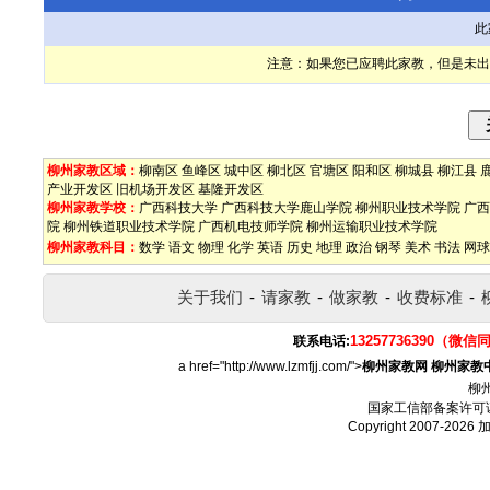
此
注意：如果您已应聘此家教，但是未出
柳州家教区域：
柳南区
鱼峰区
城中区
柳北区
官塘区
阳和区
柳城县
柳江县
产业开发区
旧机场开发区
基隆开发区
柳州家教学校：
广西科技大学
广西科技大学鹿山学院
柳州职业技术学院
广西
院
柳州铁道职业技术学院
广西机电技师学院
柳州运输职业技术学院
柳州家教科目：
数学
语文
物理
化学
英语
历史
地理
政治
钢琴
美术
书法
网球
关于我们
-
请家教
-
做家教
-
收费标准
-
13257736390（微信
联系电话:
a href="http://www.lzmfjj.com/">
柳州家教网
柳州家教
柳
国家工信部备案许可
Copyright 2007-2026