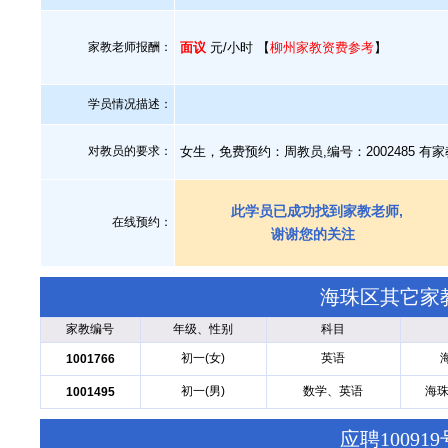
家教老师报酬：
面议
元/小时 【
柳州家教资费参考
】
学员情况描述：
对教员的要求：
女生，免费预约：周教员,编号：2002485 
此学员已成功找到家教老师,
在线预约：
谢谢您的关注
海珠区其它家
家教编号
年级、性别
科目
初一(女)
英语
1001766
初一(男)
数学、英语
海珠
1001495
应聘1009