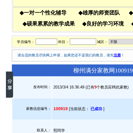
◆
一对一个性化辅导
◆
雄厚的师资团队
◆
◆
硕果累累的教学成果
◆
良好的学习环境
学员编号：
科目：
城区：
请合适的教员尽快网上申请，如果您还不是我们的教员，请先
注册
！
柳州满分家教网1009
发布时间：
2013/3/4 16:36:49 (已有
9
个教员应聘此家教)
100919
家教信息编号：
[当前状态：
已成功
]
联系人：
熙同学