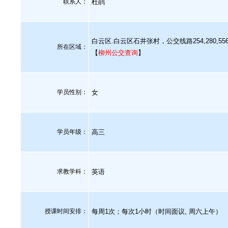
联系人：
杜鹃
白云区.白云区石井张村，公交线路254,280,55
所在区域：
【
柳州公交查询
】
学员性别：
女
学员年级：
高三
求教学科：
英语
授课时间安排：
每周1次；每次1小时（时间面议, 周六上午）