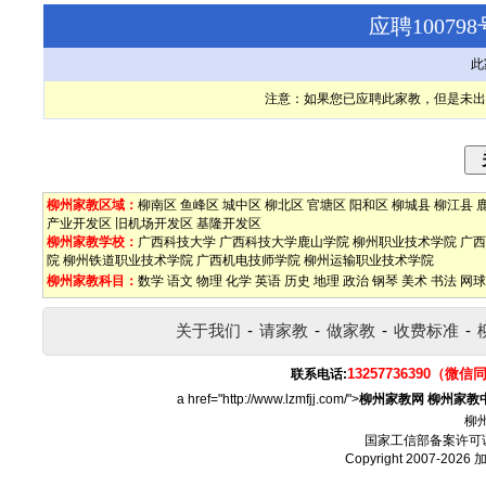
应聘1007
此
注意：如果您已应聘此家教，但是未出
柳州家教区域：
柳南区
鱼峰区
城中区
柳北区
官塘区
阳和区
柳城县
柳江县
产业开发区
旧机场开发区
基隆开发区
柳州家教学校：
广西科技大学
广西科技大学鹿山学院
柳州职业技术学院
广西
院
柳州铁道职业技术学院
广西机电技师学院
柳州运输职业技术学院
柳州家教科目：
数学
语文
物理
化学
英语
历史
地理
政治
钢琴
美术
书法
网球
关于我们
-
请家教
-
做家教
-
收费标准
-
13257736390（微信
联系电话:
a href="http://www.lzmfjj.com/">
柳州家教网
柳州家教
柳
国家工信部备案许可
Copyright 2007-2026