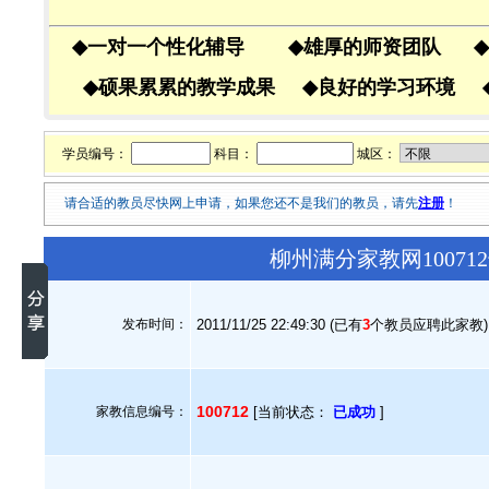
◆
一对一个性化辅导
◆
雄厚的师资团队
◆
◆
硕果累累的教学成果
◆
良好的学习环境
学员编号：
科目：
城区：
请合适的教员尽快网上申请，如果您还不是我们的教员，请先
注册
！
柳州满分家教网1007
发布时间：
2011/11/25 22:49:30 (已有
3
个教员应聘此家教)
100712
家教信息编号：
[当前状态：
已成功
]