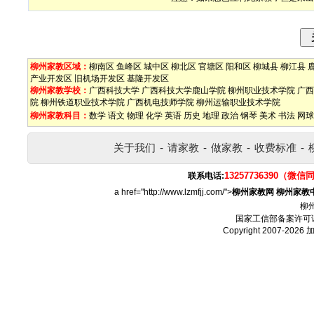
柳州家教区域：
柳南区
鱼峰区
城中区
柳北区
官塘区
阳和区
柳城县
柳江县
产业开发区
旧机场开发区
基隆开发区
柳州家教学校：
广西科技大学
广西科技大学鹿山学院
柳州职业技术学院
广西
院
柳州铁道职业技术学院
广西机电技师学院
柳州运输职业技术学院
柳州家教科目：
数学
语文
物理
化学
英语
历史
地理
政治
钢琴
美术
书法
网球
关于我们
-
请家教
-
做家教
-
收费标准
-
13257736390（微信
联系电话:
a href="http://www.lzmfjj.com/">
柳州家教网
柳州家教
柳
国家工信部备案许可
Copyright 2007-2026