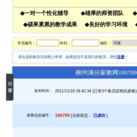
◆
一对一个性化辅导
◆
雄厚的师资团队
◆
◆
硕果累累的教学成果
◆
良好的学习环境
学员编号：
科目：
城区：
请合适的教员尽快网上申请，如果您还不是我们的教员，请先
注册
！
柳州满分家教网1007
发布时间：
2011/11/18 18:42:34 (已有
3
个教员应聘此家教)
100709
家教信息编号：
[当前状态：
已成功
]