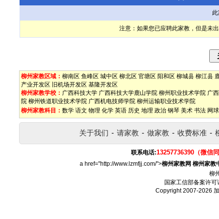
此
注意：如果您已应聘此家教，但是未出
柳州家教区域：
柳南区
鱼峰区
城中区
柳北区
官塘区
阳和区
柳城县
柳江县
产业开发区
旧机场开发区
基隆开发区
柳州家教学校：
广西科技大学
广西科技大学鹿山学院
柳州职业技术学院
广西
院
柳州铁道职业技术学院
广西机电技师学院
柳州运输职业技术学院
柳州家教科目：
数学
语文
物理
化学
英语
历史
地理
政治
钢琴
美术
书法
网球
关于我们
-
请家教
-
做家教
-
收费标准
-
13257736390（微信
联系电话:
a href="http://www.lzmfjj.com/">
柳州家教网
柳州家教
柳
国家工信部备案许可
Copyright 2007-2026