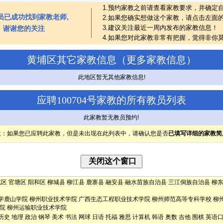
1.预约家教之前请查看家教要求，并确定
员已成功找到家教老师,
2.如果您确实想做这个家教，请点击左面
3.建议关注最近一周内发布的家教信息！
谢谢您的关注
4.如果您对此家教非常有把握，觉得非你
黄埔区其它家教信息（
更多家教信息
）
此地区暂无其他家教信息!
应聘100704号家教的所有教员列表
此家教暂无教员预约!
意：如果您已应聘此家教，但是未出现在此列表中，请确认您是否
已填写详细的家教简
北区
官塘区
阳和区
柳城县
柳江县
鹿寨县
融安县
融水苗族自治县
三江侗族自治县
柳
学鹿山学院
柳州职业技术学院
广西生态工程职业技术学院
柳州师范高等专科学校
柳
院
柳州运输职业技术学院
历史
地理
政治
钢琴
美术
书法
网球
日语
托福
雅思
计算机
韩语
奥数
吉他
围棋
英语