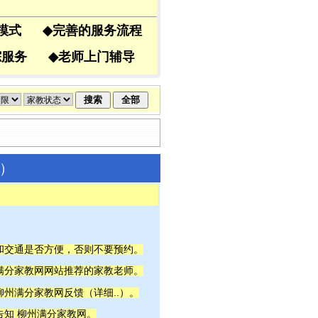
导模式
◆
完善的服务流程
跟踪服务
◆
老师上门辅导
教）
间和交通是否方便，否则不要预约。
州满分家教网网站推荐的家教老师。
详细..
柳州满分家教网反馈（
）。
告知 柳州满分家教网。