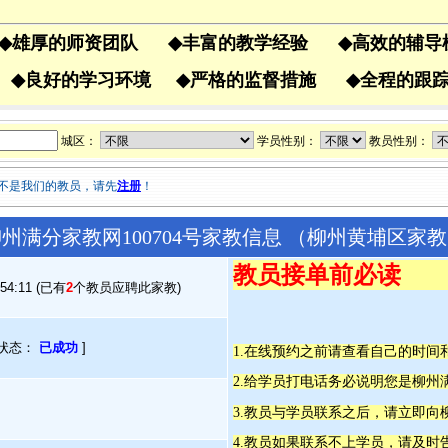
◆
雄厚的师资团队
◆
丰富的教学经验
◆
高效的辅
果
◆
良好的学习环境
◆
严格的监督措施
◆
全程的
城区：
学员性别：
教员性别：
不是我们的教员，请先
注册
！
州满分家教网100704号家教信息 （柳州黄埔区家
教员接单前必读
:54:11 (已有
2
个教员应聘此家教)
状态：
已成功
]
1.在线预约之前请查看自己的时
2.给学员打电话务必说明您是柳
3.教员与学员联系之后，请立即向
4.教员如果联系不上学员，请及时