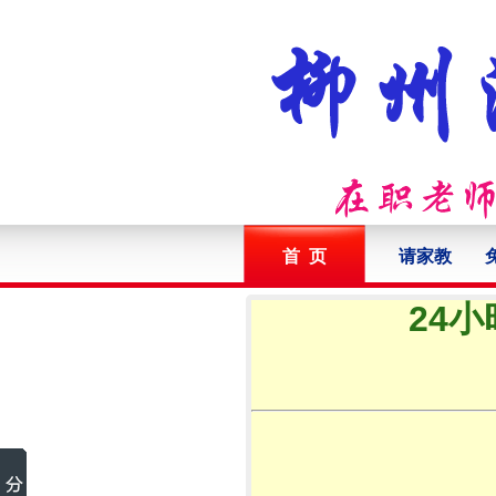
首 页
请家教
24小