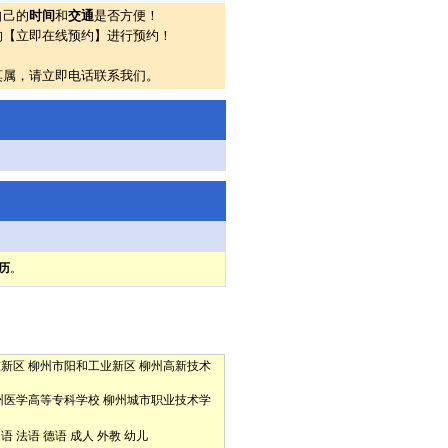
自己的
时间
和
交通
是否方便！
的【立即在线预约】进行预约！
莫属，请立即电话联系我们。
历
。
东新区
柳州市阳和工业新区
柳州高新技术
州医学高等专科学校
柳州城市职业技术学
口语
法语
德语
成人
外教
幼儿