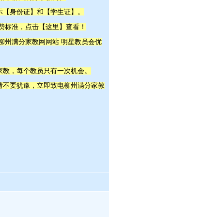
示【身份证】和【学生证】。
这里
收费标准，点击【
】查看！
明星教员
 柳州满分家教网网站
会优
家教，每个教员只有一次机会。
，请不要犹豫，立即致电柳州满分家教