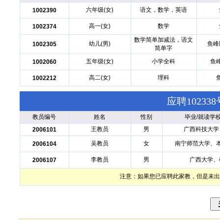
六年级(女)
语文，数学，英语
1002390
高一(女)
数学
1002374
数学简单加减法，语文
幼儿(男)
鱼峰
1002305
简单字
五年级(女)
小学全科
鱼
1002060
高二(女)
理科
1002212
应聘1023
教员编号
姓名
性别
毕业/就读学
王教员
男
广西科技大学
2006101
吴教员
女
南宁师范大学、
2006104
李教员
男
广西大学、
2006107
注意：如果您已应聘此家教，但是未出