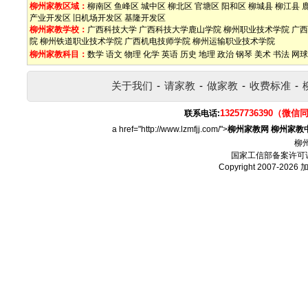
柳州家教区域：
柳南区
鱼峰区
城中区
柳北区
官塘区
阳和区
柳城县
柳江县
产业开发区
旧机场开发区
基隆开发区
柳州家教学校：
广西科技大学
广西科技大学鹿山学院
柳州职业技术学院
广西
院
柳州铁道职业技术学院
广西机电技师学院
柳州运输职业技术学院
柳州家教科目：
数学
语文
物理
化学
英语
历史
地理
政治
钢琴
美术
书法
网球
关于我们
-
请家教
-
做家教
-
收费标准
-
13257736390（微信
联系电话:
a href="http://www.lzmfjj.com/">
柳州家教网
柳州家教
柳
国家工信部备案许可
Copyright 2007-2026