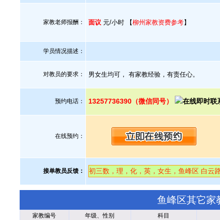
家教老师报酬：
面议
元/小时 【
柳州家教资费参考
】
学员情况描述：
对教员的要求：
男女生均可， 有家教经验，有责任心。
13257736390（微信同号）
预约电话：
在线预约：
初三数，理，化，英，女生，鱼峰区 白云路，
接单教员反馈：
鱼峰区其它家
家教编号
年级、性别
科目