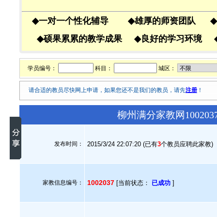
◆
一对一个性化辅导
◆
雄厚的师资团队
◆
◆
硕果累累的教学成果
◆
良好的学习环境
学员编号：
科目：
城区：
请合适的教员尽快网上申请，如果您还不是我们的教员，请先
注册
！
柳州满分家教网10020
发布时间：
2015/3/24 22:07:20 (已有
3
个教员应聘此家教)
1002037
家教信息编号：
[当前状态：
已成功
]