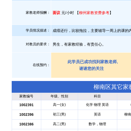
家教老师报酬：
面议
元/小时 【
柳州家教资费参考
】
学员情况描述：
成绩还行，比较拖拉，主要辅导一周上的课的
对教员的要求：
男生，有家教经验，有责任心。
此学员已成功找到家教老师,
在线预约：
谢谢您的关注
柳南区其它家
家教编号
年级、性别
科目
高一(女)
化学 物理 英语
1002391
初三(男)
英语
柳南
1002396
高二(男)
数学，物理
1002386