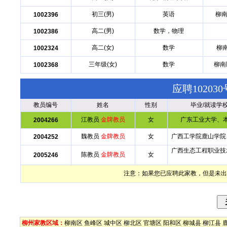
初三(男)
英语
柳南
1002396
高二(男)
数学，物理
1002386
高二(女)
数学
柳
1002324
三年级(女)
数学
柳南
1002368
应聘1020
教员编号
姓名
性别
毕业/就读学
江教员
金牌教员
女
广东工业大学、
2004266
魏教员
金牌教员
女
广西工学院鹿山学院
2004252
广西生态工程职业技
陈教员
金牌教员
女
2005246
注意：如果您已应聘此家教，但是未出
柳州家教区域：
柳南区
鱼峰区
城中区
柳北区
官塘区
阳和区
柳城县
柳江县