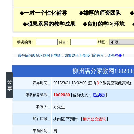
◆
一对一个性化辅导
◆
雄厚的师资团队
◆
◆
硕果累累的教学成果
◆
良好的学习环境
学员编号：
科目：
城区：
请合适的教员尽快网上申请，如果您还不是我们的教员，请先
注册
！
柳州满分家教网10020
发布时间：
2015/3/21 18:02:00 (已有
3
个教员应聘此家教)
1002030
家教信息编号：
[当前状态：
已成功
]
联系人：
方先生
所在区域：
柳南区.平湖街 【
柳州公交查询
】
学员性别：
男