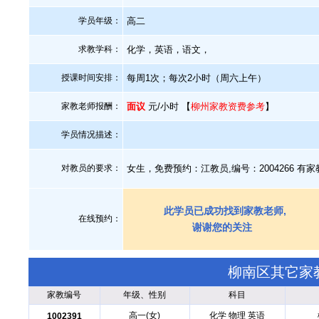
学员年级：
高二
求教学科：
化学，英语，语文，
授课时间安排：
每周1次；每次2小时（周六上午）
家教老师报酬：
面议
元/小时 【
柳州家教资费参考
】
学员情况描述：
对教员的要求：
女生，免费预约：江教员,编号：2004266 有
此学员已成功找到家教老师,
在线预约：
谢谢您的关注
柳南区其它家
家教编号
年级、性别
科目
高一(女)
化学 物理 英语
1002391