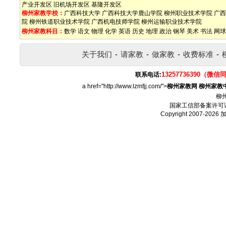
产业开发区
旧机场开发区
基隆开发区
柳州家教学校：
广西科技大学
广西科技大学鹿山学院
柳州职业技术学院
广西
院
柳州铁道职业技术学院
广西机电技师学院
柳州运输职业技术学院
柳州家教科目：
数学
语文
物理
化学
英语
历史
地理
政治
钢琴
美术
书法
网球
关于我们
-
请家教
-
做家教
-
收费标准
-
13257736390（微信
联系电话:
a href="http://www.lzmfjj.com/">
柳州家教网
柳州家教
柳
国家工信部备案许可
Copyright 2007-2026