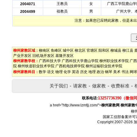
王教员
女
广西工学院鹿山学
2004071
祖教员
男
广州大学、
2004499
注意：如果您已应聘此家教，但是未出
柳州家教区域：
柳南区
鱼峰区
城中区
柳北区
官塘区
阳和区
柳城县
柳江县
产业开发区
旧机场开发区
基隆开发区
柳州家教学校：
广西科技大学
广西科技大学鹿山学院
柳州职业技术学院
广西
院
柳州铁道职业技术学院
广西机电技师学院
柳州运输职业技术学院
柳州家教科目：
数学
语文
物理
化学
英语
历史
地理
政治
钢琴
美术
书法
网球
关于我们
-
请家教
-
做家教
-
收费标准
-
13257736390（微信
联系电话:
a href="http://www.lzmfjj.com/">
柳州家教网
柳州家教
柳
国家工信部备案许可
Copyright 2007-2026