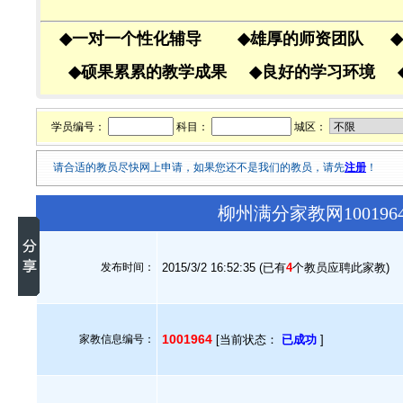
◆
一对一个性化辅导
◆
雄厚的师资团队
◆
◆
硕果累累的教学成果
◆
良好的学习环境
学员编号：
科目：
城区：
请合适的教员尽快网上申请，如果您还不是我们的教员，请先
注册
！
柳州满分家教网10019
发布时间：
2015/3/2 16:52:35 (已有
4
个教员应聘此家教)
1001964
家教信息编号：
[当前状态：
已成功
]