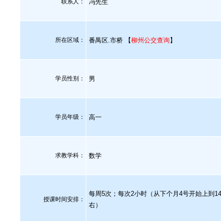
联系人：
冯先生
所在区域：
番禺区.市桥 【
柳州公交查询
】
学员性别：
男
学员年级：
高一
求教学科：
数学
每周5次；每次2小时（从下个月4号开始上到1
授课时间安排：
右）