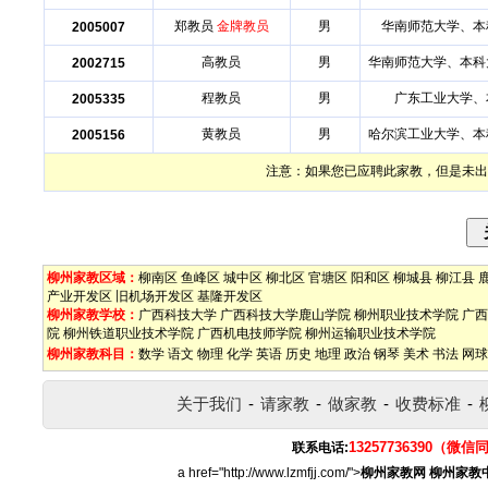
郑教员
金牌教员
男
华南师范大学、本
2005007
高教员
男
华南师范大学、本科
2002715
程教员
男
广东工业大学、
2005335
黄教员
男
哈尔滨工业大学、本
2005156
注意：如果您已应聘此家教，但是未出
柳州家教区域：
柳南区
鱼峰区
城中区
柳北区
官塘区
阳和区
柳城县
柳江县
产业开发区
旧机场开发区
基隆开发区
柳州家教学校：
广西科技大学
广西科技大学鹿山学院
柳州职业技术学院
广西
院
柳州铁道职业技术学院
广西机电技师学院
柳州运输职业技术学院
柳州家教科目：
数学
语文
物理
化学
英语
历史
地理
政治
钢琴
美术
书法
网球
关于我们
-
请家教
-
做家教
-
收费标准
-
13257736390（微信
联系电话:
a href="http://www.lzmfjj.com/">
柳州家教网
柳州家教