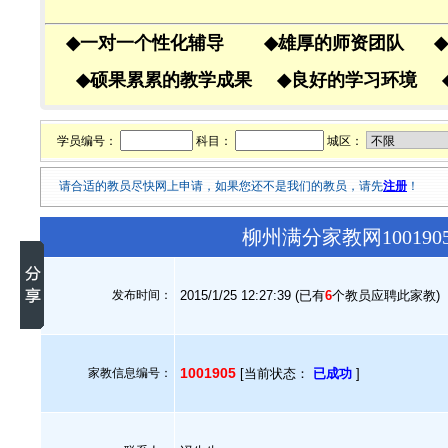
◆
一对一个性化辅导
◆
雄厚的师资团队
◆
◆
硕果累累的教学成果
◆
良好的学习环境
学员编号：
科目：
城区：
请合适的教员尽快网上申请，如果您还不是我们的教员，请先
注册
！
柳州满分家教网10019
发布时间：
2015/1/25 12:27:39 (已有
6
个教员应聘此家教)
1001905
家教信息编号：
[当前状态：
已成功
]