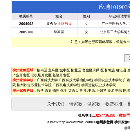
应聘1019
教员编号
姓名
性别
毕业/就读学
黄教员
金牌教员
女
广州中医药大学、
2004092
黎教员
女
北京理工大学珠海
2005308
注意：如果您已应聘此家教，但是未出
柳州家教区域：
柳南区
鱼峰区
城中区
柳北区
官塘区
阳和区
柳城县
柳江县
产业开发区
旧机场开发区
基隆开发区
柳州家教学校：
广西科技大学
广西科技大学鹿山学院
柳州职业技术学院
广西
院
柳州铁道职业技术学院
广西机电技师学院
柳州运输职业技术学院
柳州家教科目：
数学
语文
物理
化学
英语
历史
地理
政治
钢琴
美术
书法
网球
关于我们
-
请家教
-
做家教
-
收费标准
-
13257736390（微信
联系电话:
a href="http://www.lzmfjj.com/">
柳州家教网
柳州家教
柳