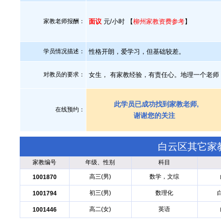
家教老师报酬：
面议
元/小时 【
柳州家教资费参考
】
学员情况描述：
性格开朗，爱学习，但基础较差。
对教员的要求：
女生， 有家教经验，有责任心。地理一个老师
此学员已成功找到家教老师,
在线预约：
谢谢您的关注
白云区其它家
家教编号
年级、性别
科目
高三(男)
数学，文综
1001870
初三(男)
数理化
1001794
高二(女)
英语
1001446