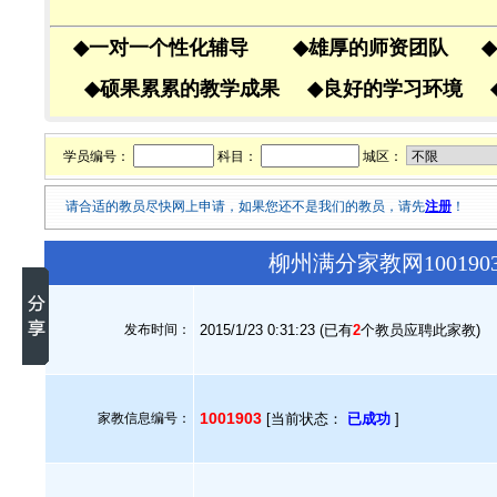
◆
一对一个性化辅导
◆
雄厚的师资团队
◆
◆
硕果累累的教学成果
◆
良好的学习环境
学员编号：
科目：
城区：
请合适的教员尽快网上申请，如果您还不是我们的教员，请先
注册
！
柳州满分家教网10019
发布时间：
2015/1/23 0:31:23 (已有
2
个教员应聘此家教)
1001903
家教信息编号：
[当前状态：
已成功
]