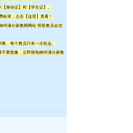
示【身份证】和【学生证】。
这里
收费标准，点击【
】查看！
明星教员
 柳州满分家教网网站
会优
家教，每个教员只有一次机会。
，请不要犹豫，立即致电柳州满分家教