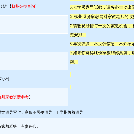
顶站 【
柳州公交查询
】
5.去学员家里试教，请务必主动出
6. 柳州满分家教网对家教老师的
7.请教员珍惜每一次的家教机会，
先安排。
8.再次强调：不反馈信息，不介绍
9.如果你觉得此份家教非你莫属
网。
2小时
柳州家教资费参考
】
语文辅导写作，寒假不需要辅导，下学期接着辅导
有家教经验，有责任心。