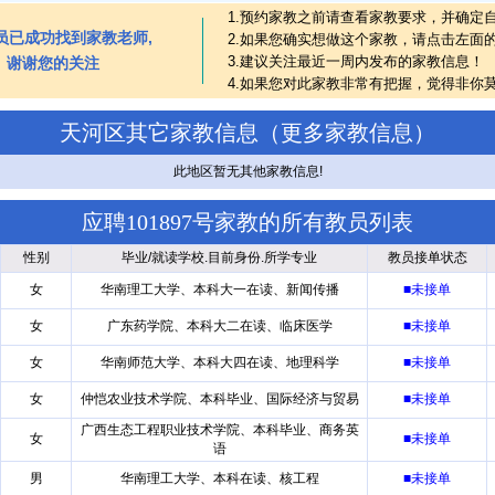
1.预约家教之前请查看家教要求，并确定
员已成功找到家教老师,
2.如果您确实想做这个家教，请点击左面
3.建议关注最近一周内发布的家教信息！
谢谢您的关注
4.如果您对此家教非常有把握，觉得非你
天河区其它家教信息（
更多家教信息
）
此地区暂无其他家教信息!
应聘101897号家教的所有教员列表
性别
毕业/就读学校.目前身份.所学专业
教员接单状态
女
华南理工大学、本科大一在读、新闻传播
■未接单
女
广东药学院、本科大二在读、临床医学
■未接单
女
华南师范大学、本科大四在读、地理科学
■未接单
女
仲恺农业技术学院、本科毕业、国际经济与贸易
■未接单
广西生态工程职业技术学院、本科毕业、商务英
女
■未接单
语
男
华南理工大学、本科在读、核工程
■未接单