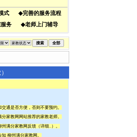
导模式
◆
完善的服务流程
跟踪服务
◆
老师上门辅导
教）
间和交通是否方便，否则不要预约。
州满分家教网网站推荐的家教老师。
详细..
柳州满分家教网反馈（
）。
告知 柳州满分家教网。