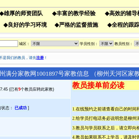
◆
雄厚的师资团队
◆
丰富的教学经验
◆
高效的辅
果
◆
良好的学习环境
◆
严格的监督措施
◆
全程的
城区：
学员性别：
教员性别：
不是我们的教员，请先
注册
！
州满分家教网1001897号家教信息 （柳州天河区家
教员接单前必读
07:45 (已有
9
个教员应聘此家教)
前状态：
已成功
]
1.在线预约之前请查看自己的时
2.给学员打电话务必说明您是柳
3.教员与学员联系之后，请立即向
4.教员如果联系不上学员，请及时