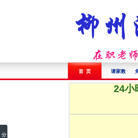
首 页
请家教
24小