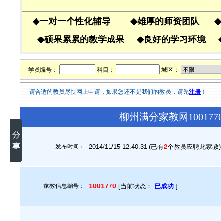
◆
一对一个性化辅导
◆
雄厚的师资团队
◆
◆
硕果累累的教学成果
◆
良好的学习环境
学员编号：
科目：
城区：
请合适的教员尽快网上申请，如果您还不是我们的教员，请先
注册
！
柳州满分家教网10017
发布时间：
2014/11/15 12:40:31 (已有
2
个教员应聘此家教)
1001770
家教信息编号：
[当前状态：
已成功
]