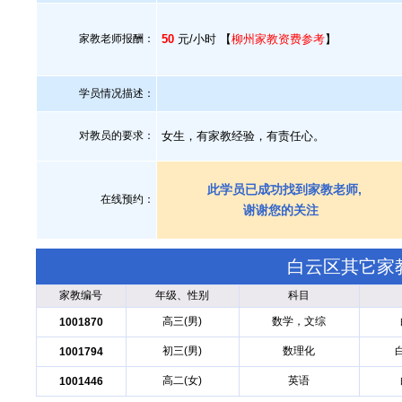
家教老师报酬：
50
元/小时 【
柳州家教资费参考
】
学员情况描述：
对教员的要求：
女生，有家教经验，有责任心。
此学员已成功找到家教老师,
在线预约：
谢谢您的关注
白云区其它家
家教编号
年级、性别
科目
高三(男)
数学，文综
1001870
初三(男)
数理化
1001794
高二(女)
英语
1001446