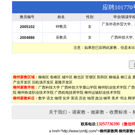
应聘1017
教员编号
姓名
性别
毕业/就读学
广东外语外贸大学、
钟教员
女
2005102
吴教员
女
广西科技大学
2004886
注意：如果您已应聘此家教，但是未出
柳州家教区域：
柳南区
鱼峰区
城中区
柳北区
官塘区
阳和区
柳城县
柳江县
产业开发区
旧机场开发区
基隆开发区
柳州家教学校：
广西科技大学
广西科技大学鹿山学院
柳州职业技术学院
广西
院
柳州铁道职业技术学院
广西机电技师学院
柳州运输职业技术学院
柳州家教科目：
数学
语文
物理
化学
英语
历史
地理
政治
钢琴
美术
书法
网球
关于我们
-
请家教
-
做家教
-
收费标准
-
13257736390（微信
联系电话:
a href="http://www.lzmfjj.com/">
柳州家教网
柳州家教