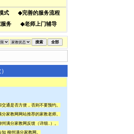
导模式
◆
完善的服务流程
跟踪服务
◆
老师上门辅导
教）
间和交通是否方便，否则不要预约。
州满分家教网网站推荐的家教老师。
详细..
柳州满分家教网反馈（
）。
告知 柳州满分家教网。