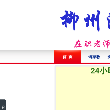
首 页
请家教
24小