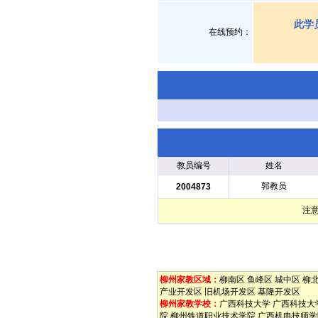
此学
在线预约：
教员编号
姓名
郭教员
2004873
注
柳州家教区域：
柳南区
鱼峰区
城中区
柳
产业开发区
旧机场开发区
基隆开发区
柳州家教学校：
广西科技大学
广西科技大
院
柳州铁道职业技术学院
广西机电技师学