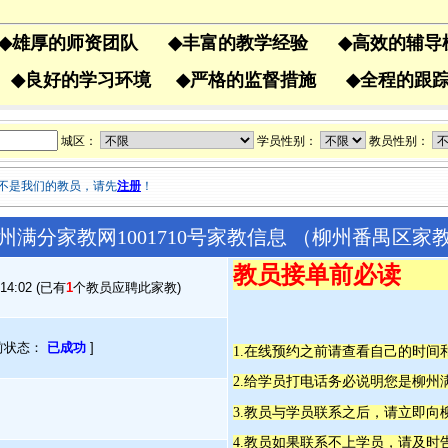
◆
雄厚的师资团队
◆
丰富的教学经验
◆
高效的辅
果
◆
良好的学习环境
◆
严格的监督措施
◆
全程的
城区：
学员性别：
教员性别：
不是我们的教员，请先
注册
！
州满分家教网1001710号家教信息 （柳州番禺区家
教员接单前必读
:14:02 (已有
1
个教员应聘此家教)
前状态：
已成功
]
1.在线预约之前请查看自己的时
2.给学员打电话务必说明您是柳
3.教员与学员联系之后，请立即向
4.教员如果联系不上学员，请及时