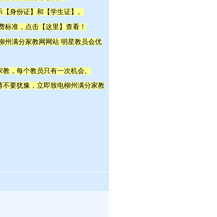
示【身份证】和【学生证】。
这里
收费标准，点击【
】查看！
明星教员
 柳州满分家教网网站
会优
家教，每个教员只有一次机会。
，请不要犹豫，立即致电柳州满分家教