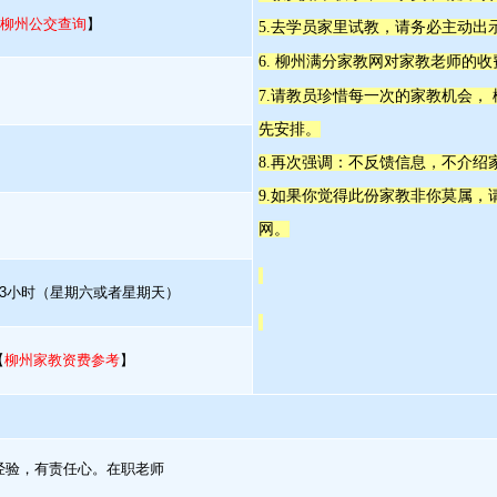
柳州公交查询
】
5.去学员家里试教，请务必主动出
6. 柳州满分家教网对家教老师的
7.请教员珍惜每一次的家教机会，
先安排。
8.再次强调：不反馈信息，不介绍
9.如果你觉得此份家教非你莫属
网。
次3小时（星期六或者星期天）
【
柳州家教资费参考
】
经验，有责任心。在职老师