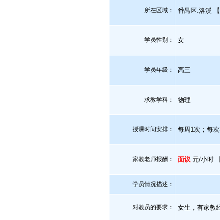
所在区域：
番禺区.洛溪 【
学员性别：
女
学员年级：
高三
求教学科：
物理
授课时间安排：
每周1次；每
家教老师报酬：
面议
元/小时 
学员情况描述：
对教员的要求：
女生，有家教