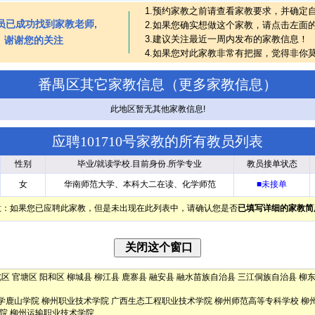
1.预约家教之前请查看家教要求，并确定
员已成功找到家教老师,
2.如果您确实想做这个家教，请点击左面
3.建议关注最近一周内发布的家教信息！
谢谢您的关注
4.如果您对此家教非常有把握，觉得非你
番禺区其它家教信息（
更多家教信息
）
此地区暂无其他家教信息!
应聘101710号家教的所有教员列表
性别
毕业/就读学校.目前身份.所学专业
教员接单状态
女
华南师范大学、本科大二在读、化学师范
■未接单
意：如果您已应聘此家教，但是未出现在此列表中，请确认您是否
已填写详细的家教简
北区
官塘区
阳和区
柳城县
柳江县
鹿寨县
融安县
融水苗族自治县
三江侗族自治县
柳
学鹿山学院
柳州职业技术学院
广西生态工程职业技术学院
柳州师范高等专科学校
柳
院
柳州运输职业技术学院