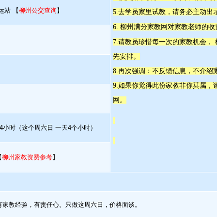
运站 【
柳州公交查询
】
5.去学员家里试教，请务必主动出
6. 柳州满分家教网对家教老师的
7.请教员珍惜每一次的家教机会，
先安排。
8.再次强调：不反馈信息，不介绍
9.如果你觉得此份家教非你莫属
网。
4小时（这个周六日 一天4个小时）
【
柳州家教资费参考
】
有家教经验，有责任心。只做这周六日，价格面谈。