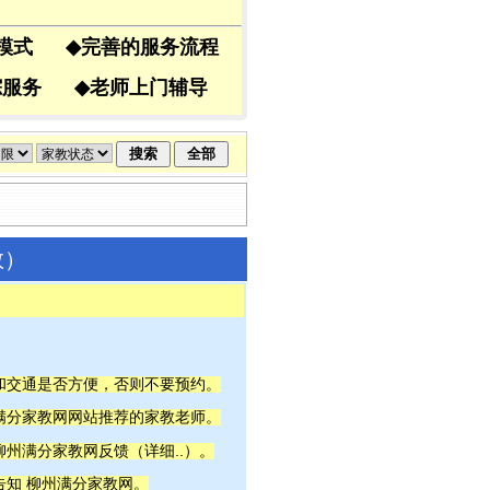
导模式
◆
完善的服务流程
跟踪服务
◆
老师上门辅导
教）
间和交通是否方便，否则不要预约。
州满分家教网网站推荐的家教老师。
详细..
柳州满分家教网反馈（
）。
告知 柳州满分家教网。