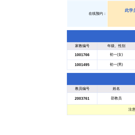
此学
在线预约：
家教编号
年级、性别
初一(女)
1001766
初一(男)
1001495
教员编号
姓名
邵教员
2003761
注