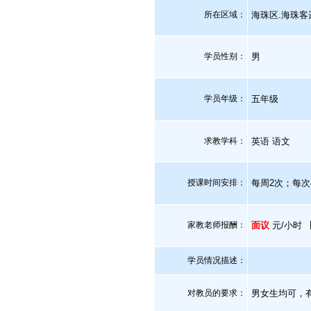
所在区域：
海珠区.海珠客
学员性别：
男
学员年级：
五年级
求教学科：
英语 语文
授课时间安排：
每周2次；每次
家教老师报酬：
面议
元/小时 
学员情况描述：
对教员的要求：
男女生均可，