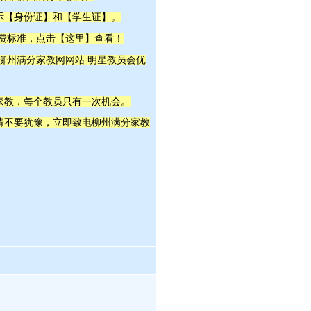
示【身份证】和【学生证】。
这里
收费标准，点击【
】查看！
明星教员
 柳州满分家教网网站
会优
家教，每个教员只有一次机会。
，请不要犹豫，立即致电柳州满分家教