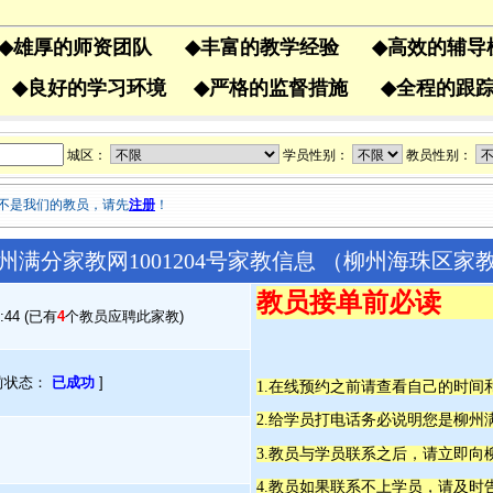
◆
雄厚的师资团队
◆
丰富的教学经验
◆
高效的辅
果
◆
良好的学习环境
◆
严格的监督措施
◆
全程的
城区：
学员性别：
教员性别：
不是我们的教员，请先
注册
！
州满分家教网1001204号家教信息 （柳州海珠区家
教员接单前必读
4:44 (已有
4
个教员应聘此家教)
前状态：
已成功
]
1.在线预约之前请查看自己的时
2.给学员打电话务必说明您是柳
3.教员与学员联系之后，请立即向
4.教员如果联系不上学员，请及时