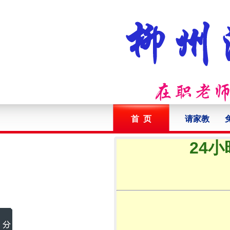
首 页
请家教
24小