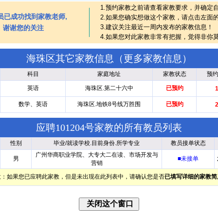
1.预约家教之前请查看家教要求，并确定
员已成功找到家教老师,
2.如果您确实想做这个家教，请点击左面
3.建议关注最近一周内发布的家教信息！
谢谢您的关注
4.如果您对此家教非常有把握，觉得非你
海珠区其它家教信息（
更多家教信息
）
科目
家庭地址
家教状态
预
英语
海珠区.第二十六中
已预约
数学、英语
海珠区.地铁8号线万胜围
已预约
应聘101204号家教的所有教员列表
性别
毕业/就读学校.目前身份.所学专业
教员接单状态
广州华商职业学院、大专大二在读、市场开发与
男
■未接单
营销
意：如果您已应聘此家教，但是未出现在此列表中，请确认您是否
已填写详细的家教简