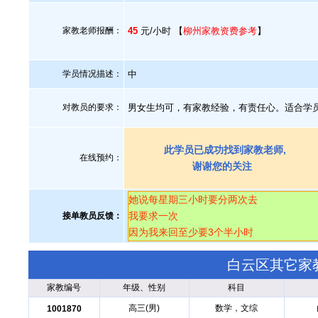
家教老师报酬：
45
元/小时 【
柳州家教资费参考
】
学员情况描述：
中
对教员的要求：
男女生均可，有家教经验，有责任心。适合学
此学员已成功找到家教老师,
在线预约：
谢谢您的关注
她说每星期三小时要分两次去
我要求一次
接单教员反馈：
因为我来回至少要3个半小时
白云区其它家
家教编号
年级、性别
科目
高三(男)
数学，文综
1001870