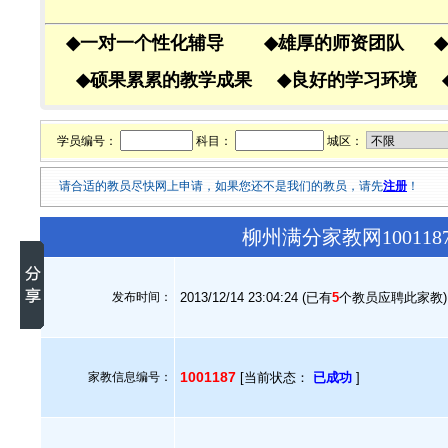
◆
一对一个性化辅导
◆
雄厚的师资团队
◆
◆
硕果累累的教学成果
◆
良好的学习环境
学员编号：
科目：
城区：
请合适的教员尽快网上申请，如果您还不是我们的教员，请先
注册
！
柳州满分家教网10011
发布时间：
2013/12/14 23:04:24 (已有
5
个教员应聘此家教)
1001187
家教信息编号：
[当前状态：
已成功
]