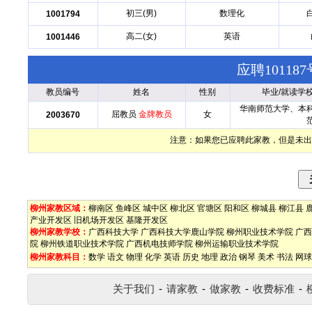
初三(男)
数理化
1001794
高二(女)
英语
1001446
应聘1011
教员编号
姓名
性别
毕业/就读学
华南师范大学、本
屈教员
金牌教员
女
2003670
注意：如果您已应聘此家教，但是未出
柳州家教区域：
柳南区
鱼峰区
城中区
柳北区
官塘区
阳和区
柳城县
柳江县
产业开发区
旧机场开发区
基隆开发区
柳州家教学校：
广西科技大学
广西科技大学鹿山学院
柳州职业技术学院
广西
院
柳州铁道职业技术学院
广西机电技师学院
柳州运输职业技术学院
柳州家教科目：
数学
语文
物理
化学
英语
历史
地理
政治
钢琴
美术
书法
网球
关于我们
-
请家教
-
做家教
-
收费标准
-