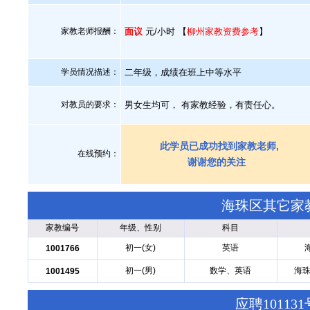
家教老师报酬：
面议
元/小时 【
柳州家教资费参考
】
学员情况描述：
二年级，成绩在班上中等水平
对教员的要求：
男女生均可， 有家教经验，有责任心。
此学员已成功找到家教老师,
在线预约：
谢谢您的关注
海珠区其它家
家教编号
年级、性别
科目
初一(女)
英语
1001766
初一(男)
数学、英语
海珠
1001495
应聘1011