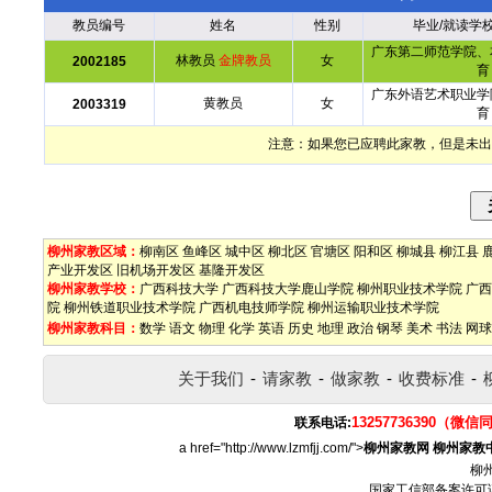
教员编号
姓名
性别
毕业/就读学
广东第二师范学院、
林教员
金牌教员
女
2002185
育
广东外语艺术职业学
黄教员
女
2003319
育
注意：如果您已应聘此家教，但是未出
柳州家教区域：
柳南区
鱼峰区
城中区
柳北区
官塘区
阳和区
柳城县
柳江县
产业开发区
旧机场开发区
基隆开发区
柳州家教学校：
广西科技大学
广西科技大学鹿山学院
柳州职业技术学院
广西
院
柳州铁道职业技术学院
广西机电技师学院
柳州运输职业技术学院
柳州家教科目：
数学
语文
物理
化学
英语
历史
地理
政治
钢琴
美术
书法
网球
关于我们
-
请家教
-
做家教
-
收费标准
-
13257736390（微信
联系电话:
a href="http://www.lzmfjj.com/">
柳州家教网
柳州家教
柳
国家工信部备案许可