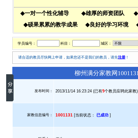
◆
一对一个性化辅导
◆
雄厚的师资团队
◆
◆
硕果累累的教学成果
◆
良好的学习环境
学员编号：
科目：
城区：
请合适的教员尽快网上申请，如果您还不是我们的教员，请先
注册
！
柳州满分家教网10011
发布时间：
2013/11/14 16:23:24 (已有
9
个教员应聘此家教)
1001131
家教信息编号：
[当前状态：
已成功
]