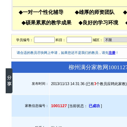
◆
一对一个性化辅导
◆
雄厚的师资团队
◆
◆
硕果累累的教学成果
◆
良好的学习环境
学员编号：
科目：
城区：
请合适的教员尽快网上申请，如果您还不是我们的教员，请先
注册
！
柳州满分家教网10011
发布时间：
2013/11/13 14:31:36 (已有
3
个教员应聘此家教)
1001127
家教信息编号：
[当前状态：
已成功
]