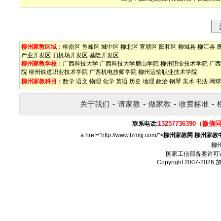
柳州家教区域：
柳南区
鱼峰区
城中区
柳北区
官塘区
阳和区
柳城县
柳江县
产业开发区
旧机场开发区
基隆开发区
柳州家教学校：
广西科技大学
广西科技大学鹿山学院
柳州职业技术学院
广西
院
柳州铁道职业技术学院
广西机电技师学院
柳州运输职业技术学院
柳州家教科目：
数学
语文
物理
化学
英语
历史
地理
政治
钢琴
美术
书法
网球
关于我们
-
请家教
-
做家教
-
收费标准
-
13257736390（微信
联系电话:
a href="http://www.lzmfjj.com/">
柳州家教网
柳州家教
柳
国家工信部备案许可
Copyright 2007-2026